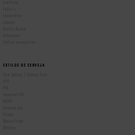
Everbrew
Fuller’s
Leopoldina
Leuven
Roleta Russa
Schneider
Outras cervejarias
ESTILOS DE CERVEJA
Sem glúten / Gluten Free
APA
IPA
Imperial IPA
NEIPA
Session Ipa
Pilsen
Weiss/Trigo
Witbier