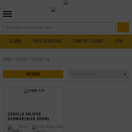
CLUBE
MAIS VENDIDAS
COMPRE E GANHE
IPA
ESTILOS
EKLIPSE
3
FILTROS
CERVEJA EKLIPSE
SCHWARZBIER 355ML
Brasil
Estilo:
Schwarzbier
Origem: