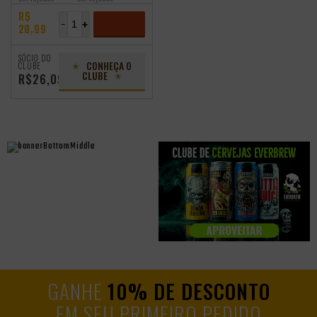
R$
-
+
28,99
ADICIONAR
SÓCIO DO
CONHEÇA O
CLUBE
CLUBE
R$26,09
GANHE
10% DE DESCONTO
EM SEU PRIMEIRO PEDIDO