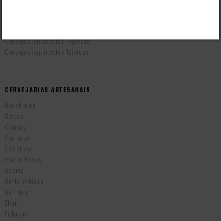
Cervejas Importadas Alemãs
Cervejas Importadas Americanas
Cervejas Importadas Belgas
Cervejas Importadas Inglesas
Cervejas Importadas Tchecas
CERVEJARIAS ARTESANAIS
Bodebrown
Brotas
Chimay
Paulaner
Czechvar
Hocus Pocus
Dogma
DeHalveMaan
Delirium
Ekaut
Erdinger