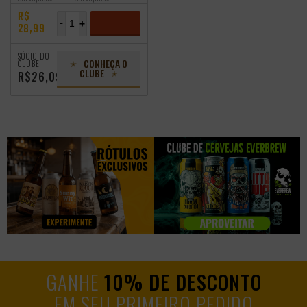
R$
-
+
28,99
ADICIONAR
SÓCIO DO
CONHEÇA O
CLUBE
CLUBE
R$26,09
GANHE
10% DE DESCONTO
EM SEU PRIMEIRO PEDIDO