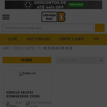
CLUBE
MAIS VENDIDAS
COMPRE E GANHE
IPA
ESTILOS
EKLIPSE
3
R$ 25,00 ATÉ R$ 39,99
FILTROS
CERVEJA EKLIPSE
SCHWARZBIER 355ML
Brasil
Estilo:
Schwarzbier
Origem: