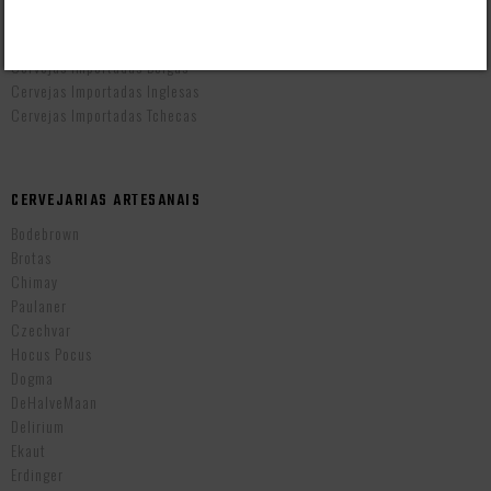
Cervejas Importadas Alemãs
Cervejas Importadas Americanas
Cervejas Importadas Belgas
Cervejas Importadas Inglesas
Cervejas Importadas Tchecas
CERVEJARIAS ARTESANAIS
Bodebrown
Brotas
Chimay
Paulaner
Czechvar
Hocus Pocus
Dogma
DeHalveMaan
Delirium
Ekaut
Erdinger