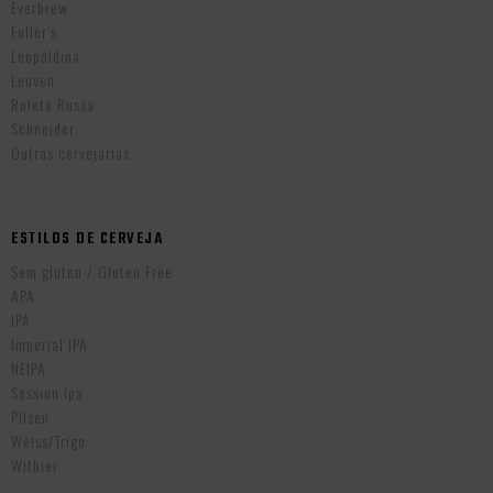
Everbrew
Fuller’s
Leopoldina
Leuven
Roleta Russa
Schneider
Outras cervejarias
ESTILOS DE CERVEJA
Sem glúten / Gluten Free
APA
IPA
Imperial IPA
NEIPA
Session Ipa
Pilsen
Weiss/Trigo
Witbier