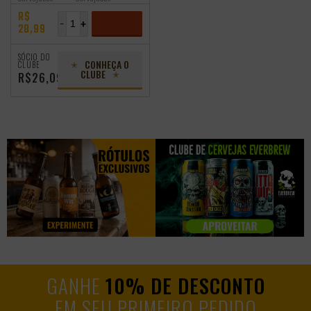
R$
-
+
28,99
ADICIONAR
SÓCIO DO
CONHEÇA O
CLUBE
CLUBE
R$26,09
GANHE
10% DE DESCONTO
EM SEU PRIMEIRO PEDIDO