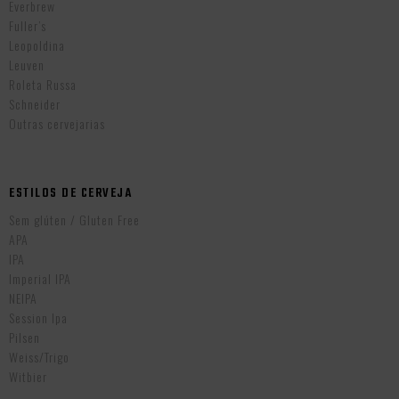
Everbrew
Fuller’s
Leopoldina
Leuven
Roleta Russa
Schneider
Outras cervejarias
ESTILOS DE CERVEJA
Sem glúten / Gluten Free
APA
IPA
Imperial IPA
NEIPA
Session Ipa
Pilsen
Weiss/Trigo
Witbier