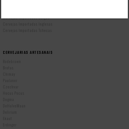
Cervejas Importadas Alemãs
Cervejas Importadas Americanas
Cervejas Importadas Belgas
Cervejas Importadas Inglesas
Cervejas Importadas Tchecas
CERVEJARIAS ARTESANAIS
Bodebrown
Brotas
Chimay
Paulaner
Czechvar
Hocus Pocus
Dogma
DeHalveMaan
Delirium
Ekaut
Erdinger