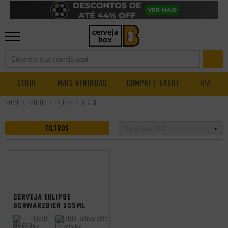
CLUBE
MAIS VENDIDAS
COMPRE E GANHE
IPA
ESTILOS
EKLIPSE
3
3
FILTROS
CERVEJA EKLIPSE
SCHWARZBIER 355ML
Brasil
Estilo:
Schwarzbier
Origem: