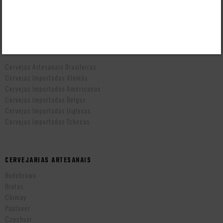
Prazo de Entrega
Troca e Devolução
Vendas B2B
CERVEJAS POR PAÍS
Cervejas Artesanais Brasileiras
Cervejas Importadas Alemãs
Cervejas Importadas Americanas
Cervejas Importadas Belgas
Cervejas Importadas Inglesas
Cervejas Importadas Tchecas
CERVEJARIAS ARTESANAIS
Bodebrown
Brotas
Chimay
Paulaner
Czechvar