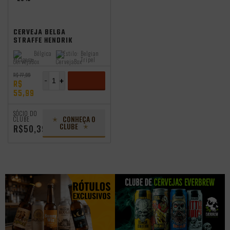
CERVEJA BELGA
STRAFFE HENDRIK
WILD SAFRA 2022
Bélgica
Estilo:
Belgian
330ML
Origem:
Tripel
R$ 77,99
-
+
R$
55,99
ADICIONAR
SÓCIO DO
CONHEÇA O
CLUBE
CLUBE
R$50,39