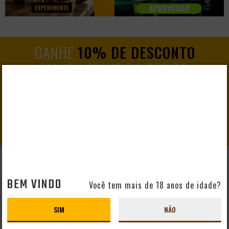
GANHE
10% DE DESCONTO
EM SEU PRIMEIRO PEDIDO
CADASTRAR
AJUDA E SUPORTE
BEM VINDO
Você tem mais de 18 anos de idade?
Perguntas Frequentes
Mapa do Site
SIM
NÃO
Formas de Pagamento
Taxas de Entrega