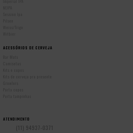
Imperial IPA
NEIPA
Session Ipa
Pilsen
Weiss/Trigo
Witbier
ACESSÓRIOS DE CERVEJA
Bar Mats
Camisetas
Kits e copos
Kits de cerveja pra presente
Growlers
Porta copos
Porta tampinhas
ATENDIMENTO
(11) 94937-0371