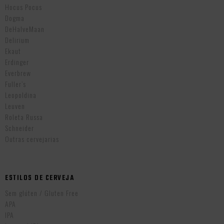
Hocus Pocus
Dogma
DeHalveMaan
Delirium
Ekaut
Erdinger
Everbrew
Fuller’s
Leopoldina
Leuven
Roleta Russa
Schneider
Outras cervejarias
ESTILOS DE CERVEJA
Sem glúten / Gluten Free
APA
IPA