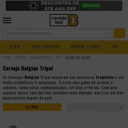
CLUBE
MAIS VENDIDAS
COMPRE E GANHE
IPA
ESTILOS
BELGIAN TRIPEL
170
ACIMA R$ 40,00
Cerveja Belgian Tripel
As Cervejas
Belgian
Tripel nasceram nos mosteiros
trapistas
e são
muito aromáticas e complexas. Trazem uma gama de aromas e
sabores, como notas condimentadas, cítricas e florais. Com uma
espuma densa, tem um teor alcoólico mais elevado, que traz um leve
aquecimento depois do gole.
FILTROS
- 28%