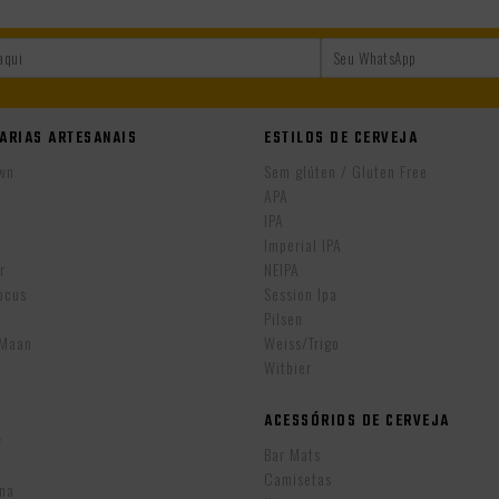
ARIAS ARTESANAIS
ESTILOS DE CERVEJA
wn
Sem glúten / Gluten Free
APA
IPA
r
Imperial IPA
r
NEIPA
ocus
Session Ipa
Pilsen
eMaan
Weiss/Trigo
Witbier
ACESSÓRIOS DE CERVEJA
w
Bar Mats
Camisetas
ina