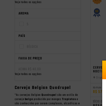
Veja todas as opções
90
AROMA
5
PAÍS
BÉLGICA
FAIXA DE PREÇO
CERVEJA
ACIMA R$ 40,00
NOCTUR
Veja todas as opções
Origem:
Cerveja Belgian Quadrupel
R$ 77,98
R$ 57,9
"As cervejas Belgian
Quadrupel
são um estilo de
cerveja
belga
produzido por monges
Trapistas
e
SÓCIO DO 
são conhecidas por serem complexas, alcoólicas e
R$50,