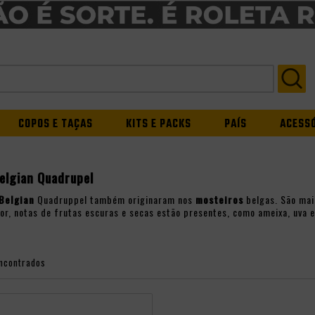
COPOS E TAÇAS
KITS E PACKS
PAÍS
ACESS
elgian Quadrupel
Belgian
Quadruppel também originaram nos
mosteiros
belgas. São mai
or, notas de frutas escuras e secas estão presentes, como ameixa, uva
ncontrados