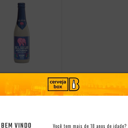
 BELGA DELIRIUM
NUM 330ML
Bélgica
-
+
ADICIONAR
8
CLUBE
BEM VINDO
CONHEÇA O CLUBE
Você tem mais de 18 anos de idade?
39