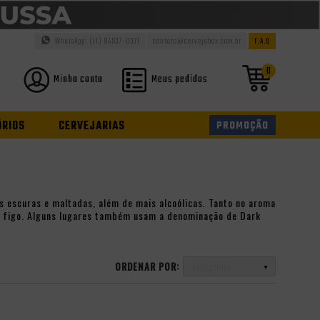
WhatsApp: (11) 94937-0371
contato@cervejabox.com.br
F.A.Q
0
Minha conta
Meus pedidos
ÓRIOS
CERVEJARIAS
PROMOÇÃO
s escuras e maltadas, além de mais alcoólicas. Tanto no aroma
 e figo. Alguns lugares também usam a denominação de Dark
ORDENAR POR:
Selecione