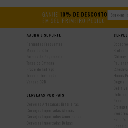
GANHE
10% DE DESCONTO
EM SEU PRIMEIRO PEDIDO
AJUDA E SUPORTE
CERVEJ
Perguntas Frequentes
Bodebro
Mapa do Site
Brotas
Formas de Pagamento
Chimay
Taxas de Entrega
Paulane
Prazo de Entrega
Czechva
Troca e Devolução
Hocus P
Vendas B2B
Dogma
DeHalv
Delirium
CERVEJAS POR PAÍS
Ekaut
Cervejas Artesanais Brasileiras
Erdinger
Cervejas Importadas Alemãs
Everbre
Cervejas Importadas Americanas
Fuller’s
Cervejas Importadas Belgas
Leopold