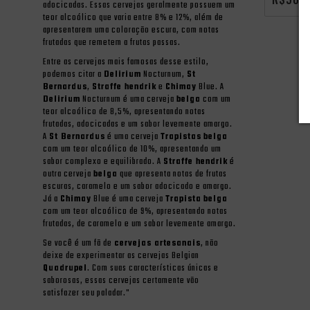
adocicadas. Essas cervejas geralmente possuem um
teor alcoólico que varia entre 8% e 12%, além de
apresentarem uma coloração escura, com notas
frutadas que remetem a frutas passas.
Entre as cervejas mais famosas desse estilo,
podemos citar a
Delirium
Nocturnum,
St
Bernardus
,
Straffe hendrik
e
Chimay
Blue. A
Delirium
Nocturnum é uma cerveja
belga
com um
teor alcoólico de 8,5%, apresentando notas
frutadas, adocicadas e um sabor levemente amargo.
A
St Bernardus
é uma cerveja
Trapistas
belga
com um teor alcoólico de 10%, apresentando um
sabor complexo e equilibrado. A
Straffe hendrik
é
outra cerveja
belga
que apresenta notas de frutas
escuras, caramelo e um sabor adocicado e amargo.
Já a
Chimay
Blue é uma cerveja
Trapista
belga
com um teor alcoólico de 9%, apresentando notas
frutadas, de caramelo e um sabor levemente amargo.
Se você é um fã de
cervejas artesanais
, não
deixe de experimentar as cervejas Belgian
Quadrupel
. Com suas características únicas e
saborosas, essas cervejas certamente vão
satisfazer seu paladar."