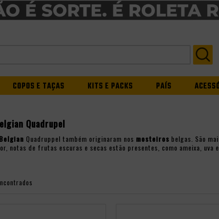
COPOS E TAÇAS
KITS E PACKS
PAÍS
ACESS
elgian Quadrupel
Belgian
Quadruppel também originaram nos
mosteiros
belgas. São mai
or, notas de frutas escuras e secas estão presentes, como ameixa, uva
encontrados