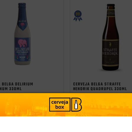
99
 BELGA DELIRIUM
CERVEJA BELGA STRAFFE
NUM 330ML
HENDRIK QUADRUPEL 330ML
Bélgica
Origem:
Bélgica
Estilo:
Belgia
-
+
PRODUTO ESGOTADO
ADICIONAR
8
CLUBE
CONHEÇA O CLUBE
39