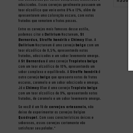
adocicadas. Essas cervejas geralmente possuem um
teor alcoólico que varia entre 8% e 12%, além de
apresentarem uma coloração escura, com notas
frutadas que remetem a frutas passas.
Entre as cervejas mais famosas desse estilo,
podemos citar a
Delirium
Nocturnum,
St
Bernardus
,
Straffe hendrik
e
Chimay
Blue. A
Delirium
Nocturnum é uma cerveja
belga
com um
teor alcoólico de 8,5%, apresentando notas
frutadas, adocicadas e um sabor levemente amargo.
A
St Bernardus
é uma cerveja
Trapistas
belga
com um teor alcoólico de 10%, apresentando um
sabor complexo e equilibrado. A
Straffe hendrik
é
outra cerveja
belga
que apresenta notas de frutas
escuras, caramelo e um sabor adocicado e amargo.
Já a
Chimay
Blue é uma cerveja
Trapista
belga
com um teor alcoólico de 9%, apresentando notas
frutadas, de caramelo e um sabor levemente amargo.
Se você é um fã de
cervejas artesanais
, não
deixe de experimentar as cervejas Belgian
Quadrupel
. Com suas características únicas e
saborosas, essas cervejas certamente vão
satisfazer seu paladar."