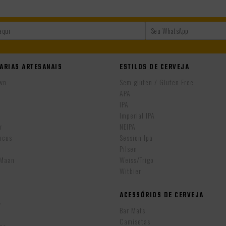
ARIAS ARTESANAIS
ESTILOS DE CERVEJA
wn
Sem glúten / Gluten Free
APA
IPA
r
Imperial IPA
r
NEIPA
ocus
Session Ipa
Pilsen
eMaan
Weiss/Trigo
Witbier
ACESSÓRIOS DE CERVEJA
w
Bar Mats
Camisetas