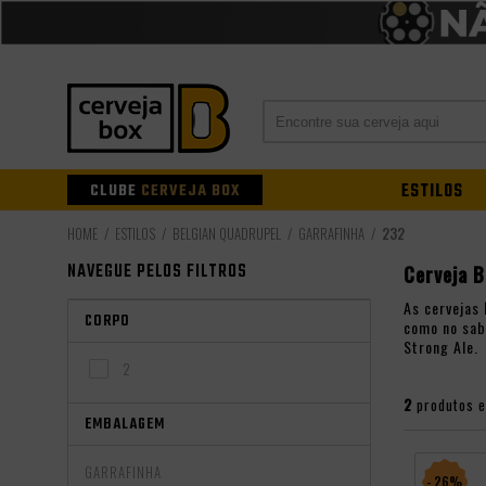
CLUBE
CERVEJA BOX
ESTILOS
ESTILOS
BELGIAN QUADRUPEL
GARRAFINHA
232
NAVEGUE PELOS FILTROS
Cerveja B
As cervejas
CORPO
como no sab
Strong Ale.
2
2
produtos 
EMBALAGEM
GARRAFINHA
- 26%