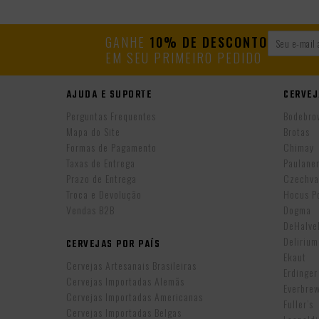
GANHE
10% DE DESCONTO
EM SEU PRIMEIRO PEDIDO
AJUDA E SUPORTE
CERVEJ
Perguntas Frequentes
Bodebro
Mapa do Site
Brotas
Formas de Pagamento
Chimay
Taxas de Entrega
Paulane
Prazo de Entrega
Czechva
Troca e Devolução
Hocus P
Vendas B2B
Dogma
DeHalv
Delirium
CERVEJAS POR PAÍS
Ekaut
Cervejas Artesanais Brasileiras
Erdinger
Cervejas Importadas Alemãs
Everbre
Cervejas Importadas Americanas
Fuller’s
Cervejas Importadas Belgas