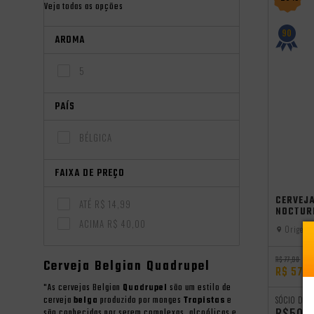
Veja todas as opções
90
AROMA
5
PAÍS
BÉLGICA
FAIXA DE PREÇO
CERVEJA
ATÉ R$ 14,99
NOCTUR
ACIMA R$ 40,00
Origem:
R$ 77,98
Cerveja Belgian Quadrupel
R$ 57,9
"As cervejas Belgian
Quadrupel
são um estilo de
cerveja
belga
produzido por monges
Trapistas
e
SÓCIO DO 
R$50,
são conhecidas por serem complexas, alcoólicas e