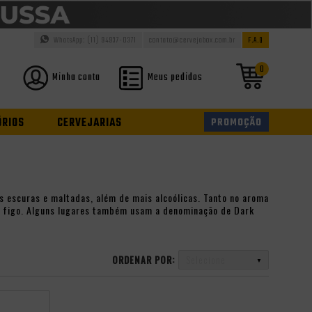
WhatsApp: (11) 94937-0371
contato@cervejabox.com.br
F.A.Q
0
Minha conta
Meus pedidos
ÓRIOS
CERVEJARIAS
PROMOÇÃO
s escuras e maltadas, além de mais alcoólicas. Tanto no aroma
 e figo. Alguns lugares também usam a denominação de Dark
ORDENAR POR:
Selecione