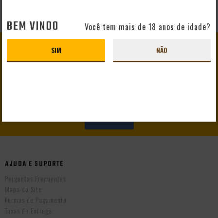
BEM VINDO
Você tem mais de 18 anos de idade?
GANHE
10% DE DESCONTO
SIM
NÃO
EM SEU PRIMEIRO PEDIDO
CADASTRAR
AJUDA E SUPORTE
Perguntas Frequentes
Mapa do Site
Formas de Pagamento
Taxas de Entrega