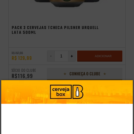
PACK 3 CERVEJAS TCHECA PILSNER URQUELL
LATA 500ML
R$ 157,99
-
+
ADICIONAR
R$ 129,99
SÓCIO DO CLUBE
CONHEÇA O CLUBE
R$116,99