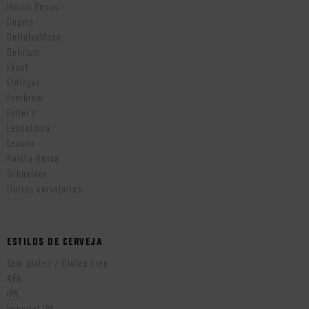
Hocus Pocus
Dogma
DeHalveMaan
Delirium
Ekaut
Erdinger
Everbrew
Fuller’s
Leopoldina
Leuven
Roleta Russa
Schneider
Outras cervejarias
ESTILOS DE CERVEJA
Sem glúten / Gluten Free
APA
IPA
Imperial IPA