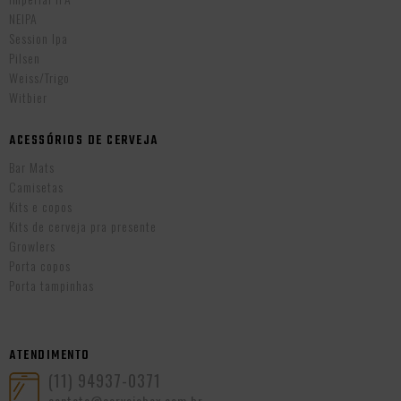
NEIPA
Session Ipa
Pilsen
Weiss/Trigo
Witbier
ACESSÓRIOS DE CERVEJA
Bar Mats
Camisetas
Kits e copos
Kits de cerveja pra presente
Growlers
Porta copos
Porta tampinhas
ATENDIMENTO
(11) 94937-0371
contato@cervejabox.com.br