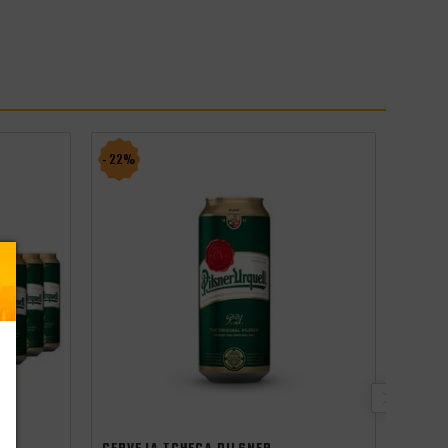
- 22%
- 18%