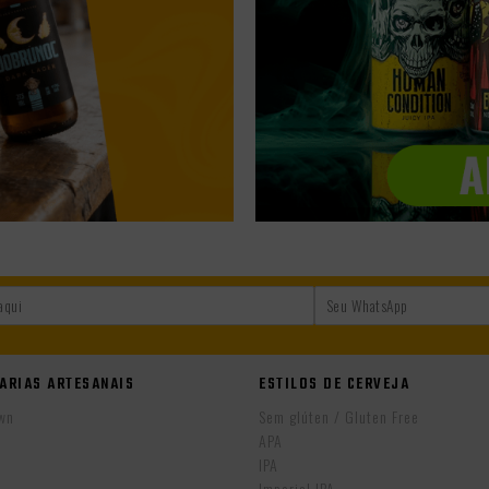
ARIAS ARTESANAIS
ESTILOS DE CERVEJA
wn
Sem glúten / Gluten Free
APA
IPA
r
Imperial IPA