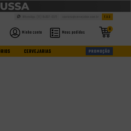
WhatsApp: (11) 94937-0371
contato@cervejabox.com.br
F.A.Q
0
Minha conta
Meus pedidos
ÓRIOS
CERVEJARIAS
PROMOÇÃO