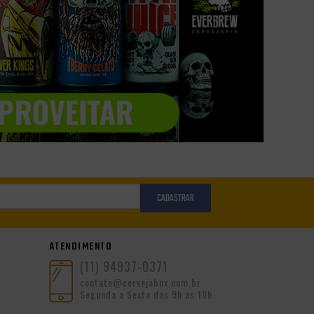
CADASTRAR
ATENDIMENTO
(11) 94937-0371
contato@cervejabox.com.br
Segunda a Sexta das 9h às 18h