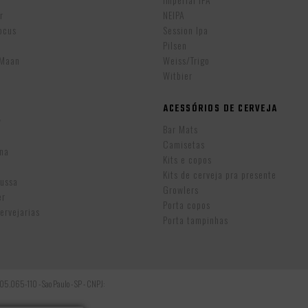
r
NEIPA
ocus
Session Ipa
Pilsen
eMaan
Weiss/Trigo
Witbier
ACESSÓRIOS DE CERVEJA
w
Bar Mats
Camisetas
ina
Kits e copos
Kits de cerveja pra presente
Russa
Growlers
er
Porta copos
ervejarias
Porta tampinhas
: 05.065-110 - Sao Paulo - SP - CNPJ: