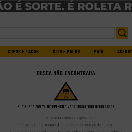
COPOS E TAÇAS
KITS E PACKS
PAÍS
ACESS
BUSCA NÃO ENCONTRADA
SUA BUSCA POR
"UNDEFINED"
NÃ£O ENCONTROU RESULTADOS
• Tente palavras menos específicas
• Escreva pelo menos 4 caracteres no campo de busca
• Use os menus do site para navegar pelas categorias dos produtos