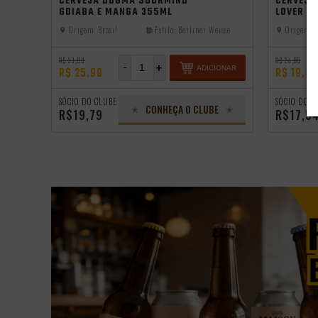
CERVEJA DOGMA SOURMIND
CERVEJA
GOIABA E MANGA 355ML
LOVER S
Origem:
Brasil
Estilo:
Berliner Weisse
Origem:
B
R$ 33,98
R$ 24,99
-
+
IONAR
ADICIONAR
R$ 25,98
R$ 19,49
SÓCIO DO CLUBE
SÓCIO DO C
CONHEÇA O CLUBE
R$19,79
R$17,5