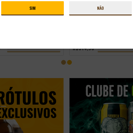
 DOGMA HOP LITTLE
PACK 12 CERVEJAS TCHECA
ESSION IPA 355ML
PILSNER URQUELL LATA 500ML
SIM
NÃO
rasil
Estilo:
Session IPA
R$ 539,78
-
+
-
+
ADICIONAR
A
R$ 349,98
LUBE
SÓCIO DO CLUBE
CONHEÇA O CLUBE
CONHEÇA O C
4
R$314,98