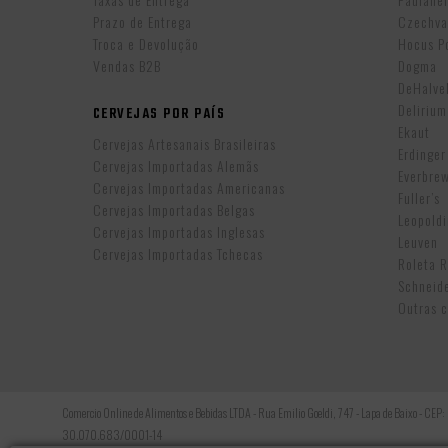
Prazo de Entrega
Czechva
Troca e Devolução
Hocus P
Vendas B2B
Dogma
DeHalv
Delirium
CERVEJAS POR PAÍS
Ekaut
Cervejas Artesanais Brasileiras
Erdinger
Cervejas Importadas Alemãs
Everbre
Cervejas Importadas Americanas
Fuller’s
Cervejas Importadas Belgas
Leopold
Cervejas Importadas Inglesas
Leuven
Cervejas Importadas Tchecas
Roleta 
Schneid
Outras c
Comercio Online de Alimentos e Bebidas LTDA - Rua Emilio Goeldi, 747 - Lapa de Baixo - CEP
30.070.683/0001-14