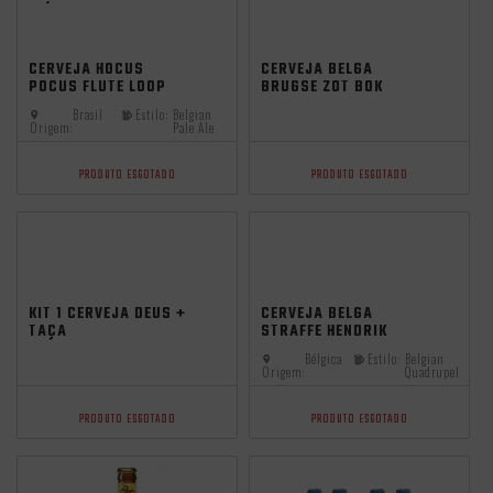
CERVEJA HOCUS
CERVEJA BELGA
POCUS FLUTE LOOP
BRUGSE ZOT BOK
BELGIAN ALE 500ML
330ML
Brasil
Estilo:
Belgian
Origem:
Pale Ale
PRODUTO ESGOTADO
PRODUTO ESGOTADO
99
KIT 1 CERVEJA DEUS +
CERVEJA BELGA
TAÇA
STRAFFE HENDRIK
QUADRUPEL 330ML
Bélgica
Estilo:
Belgian
Origem:
Quadrupel
PRODUTO ESGOTADO
PRODUTO ESGOTADO