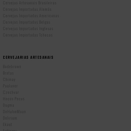
Cervejas Artesanais Brasileiras
Cervejas Importadas Alemãs
Cervejas Importadas Americanas
Cervejas Importadas Belgas
Cervejas Importadas Inglesas
Cervejas Importadas Tchecas
CERVEJARIAS ARTESANAIS
Bodebrown
Brotas
Chimay
Paulaner
Czechvar
Hocus Pocus
Dogma
DeHalveMaan
Delirium
Ekaut
Erdinger