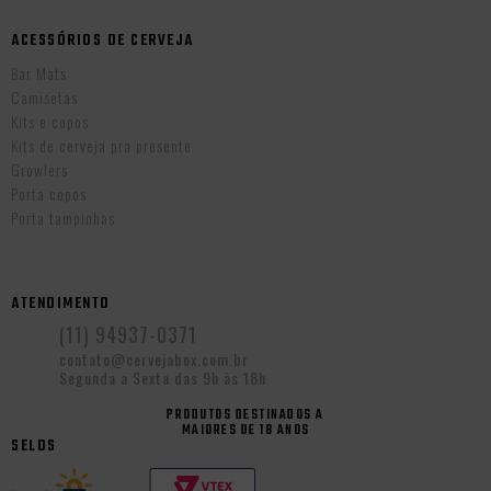
ACESSÓRIOS DE CERVEJA
Bar Mats
Camisetas
Kits e copos
Kits de cerveja pra presente
Growlers
Porta copos
Porta tampinhas
ATENDIMENTO
(11) 94937-0371
contato@cervejabox.com.br
Segunda a Sexta das 9h às 18h
PRODUTOS DESTINADOS A
MAIORES DE 18 ANOS
SELOS