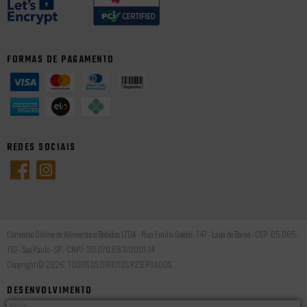
FORMAS DE PAGAMENTO
REDES SOCIAIS
Comercio Online de Alimentos e Bebidas LTDA - Rua Emilio Goeldi, 747 - Lapa de Baixo - CEP: 05.065-
110 - Sao Paulo - SP - CNPJ: 30.070.683/0001-14
Copyright © 2026, TODOS OS DIREITOS RESERVADOS.
DESENVOLVIMENTO