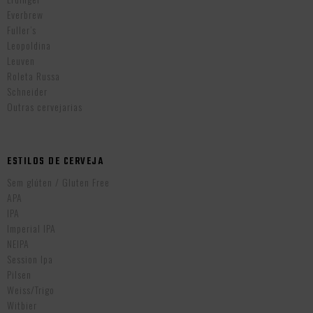
Everbrew
Fuller’s
Leopoldina
Leuven
Roleta Russa
Schneider
Outras cervejarias
ESTILOS DE CERVEJA
Sem glúten / Gluten Free
APA
IPA
Imperial IPA
NEIPA
Session Ipa
Pilsen
Weiss/Trigo
Witbier