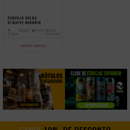
99
CERVEJA BELGA
STRAFFE HENDRIK
QUADRUPEL 330ML
Bélgica
Estilo:
Belgian
Origem:
Quadrupel
PRODUTO ESGOTADO
GANHE
10% DE DESCONTO