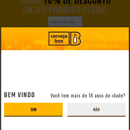
EM SEU PRIMEIRO PEDIDO
CADASTRAR
AJUDA E SUPORTE
Perguntas Frequentes
Mapa do Site
Formas de Pagamento
BEM VINDO
Você tem mais de 18 anos de idade?
Taxas de Entrega
Prazo de Entrega
SIM
NÃO
Troca e Devolução
Vendas B2B