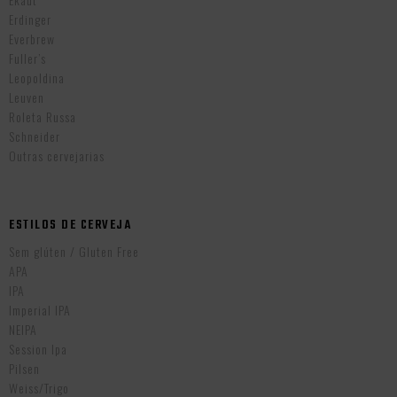
Erdinger
Everbrew
Fuller’s
Leopoldina
Leuven
Roleta Russa
Schneider
Outras cervejarias
ESTILOS DE CERVEJA
Sem glúten / Gluten Free
APA
IPA
Imperial IPA
NEIPA
Session Ipa
Pilsen
Weiss/Trigo