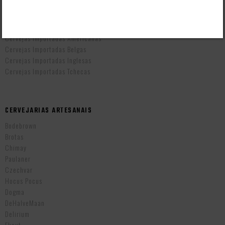
CERVEJAS POR PAÍS
Cervejas Artesanais Brasileiras
Cervejas Importadas Alemãs
Cervejas Importadas Americanas
Cervejas Importadas Belgas
Cervejas Importadas Inglesas
Cervejas Importadas Tchecas
CERVEJARIAS ARTESANAIS
Bodebrown
Brotas
Chimay
Paulaner
Czechvar
Hocus Pocus
Dogma
DeHalveMaan
Delirium
Ekaut