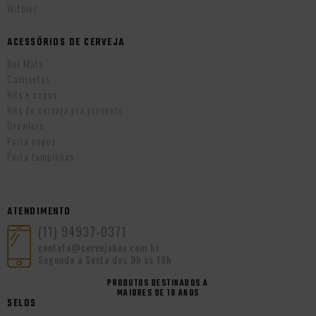
Witbier
ACESSÓRIOS DE CERVEJA
Bar Mats
Camisetas
Kits e copos
Kits de cerveja pra presente
Growlers
Porta copos
Porta tampinhas
ATENDIMENTO
(11) 94937-0371
contato@cervejabox.com.br
Segunda a Sexta das 9h às 18h
PRODUTOS DESTINADOS A
MAIORES DE 18 ANOS
SELOS