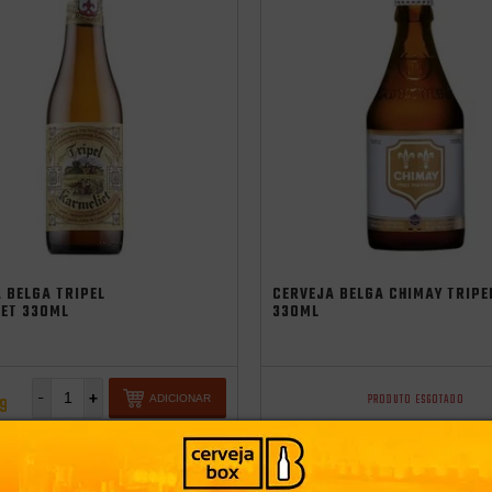
 BELGA TRIPEL
CERVEJA BELGA CHIMAY TRIPE
IET 330ML
330ML
-
+
PRODUTO ESGOTADO
ADICIONAR
99
CLUBE
CONHEÇA O CLUBE
89