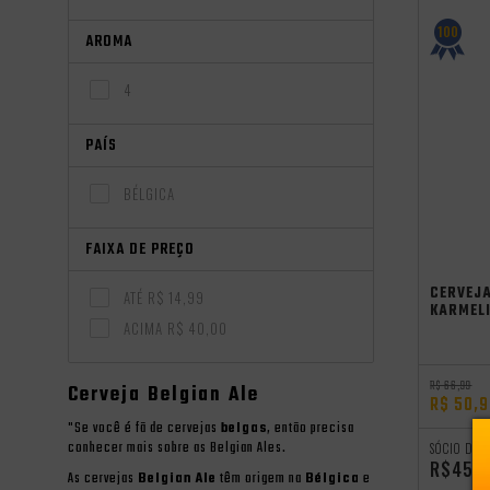
100
AROMA
4
PAÍS
BÉLGICA
FAIXA DE PREÇO
CERVEJA
ATÉ R$ 14,99
KARMEL
ACIMA R$ 40,00
R$ 66,99
Cerveja Belgian Ale
R$ 50,
"Se você é fã de cervejas
belgas
, então precisa
conhecer mais sobre as Belgian Ales.
SÓCIO DO 
R$45,
As cervejas
Belgian Ale
têm origem na
Bélgica
e