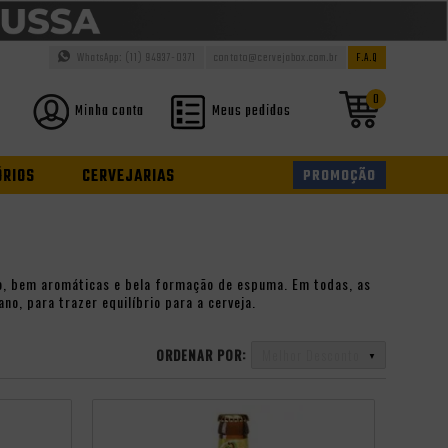
WhatsApp: (11) 94937-0371
contato@cervejabox.com.br
F.A.Q
0
Minha conta
Meus pedidos
ÓRIOS
CERVEJARIAS
PROMOÇÃO
do, bem aromáticas e bela formação de espuma. Em todas, as
no, para trazer equilíbrio para a cerveja.
ORDENAR POR:
Melhor Desconto