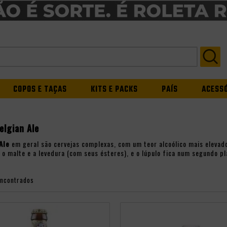
COPOS E TAÇAS
KITS E PACKS
PAÍS
ACESS
elgian Ale
Ale
em geral são cervejas complexas, com um teor alcoólico mais eleva
 o malte e a levedura (com seus ésteres), e o lúpulo fica num segundo pla
encontrados