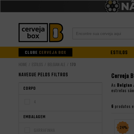
CLUBE
CERVEJA BOX
ESTILOS
ESTILOS
BELGIAN ALE
170
NAVEGUE PELOS FILTROS
Cerveja B
As
Belgian 
CORPO
estrelas são
4
6
produtos 
EMBALAGEM
- 24%
GARRAFINHA