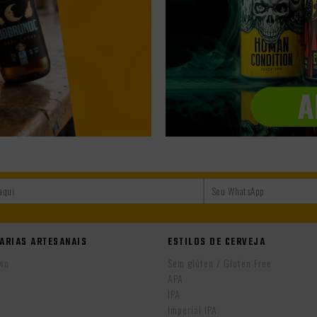
ARIAS ARTESANAIS
ESTILOS DE CERVEJA
wn
Sem glúten / Gluten Free
APA
IPA
r
Imperial IPA