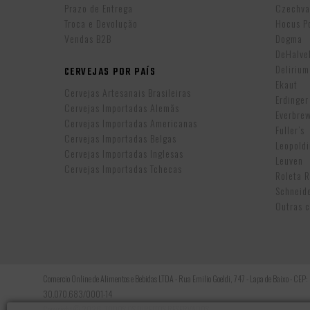
Prazo de Entrega
Czechva
Troca e Devolução
Hocus P
Vendas B2B
Dogma
DeHalv
Delirium
CERVEJAS POR PAÍS
Ekaut
Cervejas Artesanais Brasileiras
Erdinger
Cervejas Importadas Alemãs
Everbre
Cervejas Importadas Americanas
Fuller’s
Cervejas Importadas Belgas
Leopold
Cervejas Importadas Inglesas
Leuven
Cervejas Importadas Tchecas
Roleta 
Schneid
Outras c
Comercio Online de Alimentos e Bebidas LTDA - Rua Emilio Goeldi, 747 - Lapa de Baixo - CEP
30.070.683/0001-14
Copyright © 2026, TODOS OS DIREITOS RESERVADOS.