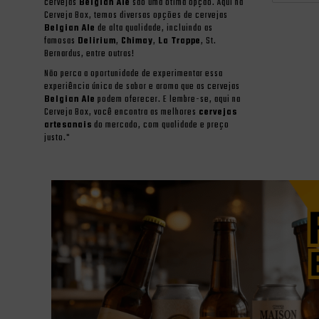
cervejas
Belgian Ale
são uma ótima opção. Aqui na
Cerveja Box, temos diversas opções de cervejas
Belgian Ale
de alta qualidade, incluindo as
famosas
Delirium
,
Chimay
,
La Trappe
, St.
Bernardus, entre outras!
Não perca a oportunidade de experimentar essa
experiência única de sabor e aroma que as cervejas
Belgian Ale
podem oferecer. E lembre-se, aqui na
Cerveja Box, você encontra as melhores
cervejas
artesanais
do mercado, com qualidade e preço
justo."