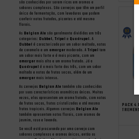
são conhecidas por serem ricas em aromas e
sabores complexos. São cervejas que têm um perfil
único de fermentação, com leveduras que podem
conferir notas frutadas, picantes e até mesmo
florais.
93
As
Belgian Ale
são geralmente divididas em três
categorias:
Dubbel
,
Tripel
e
Quadrupel
. A
Dubbel
é caracterizada por um sabor maltado, notas
de caramelo e um
amargor
moderado. A
Tripel
tem
um sabor mais forte e é mais picante, com um
amargor
mais alto e um aroma frutado. Já a
Quadrupel
é a mais forte das três, com um sabor
maltado e notas de frutas secas, além de um
amargor
mais intenso.
As cervejas
Belgian Ale
também são conhecidas
por suas características aromáticas únicas. Muitas
vezes, elas apresentam um aroma frutado, com notas
de frutas secas, frutas cristalizadas e até mesmo
PACK 4 
frutas tropicais. Algumas cervejas
Belgian Ale
TREMEN
também apresentam notas florais, com aromas de
jasmim, rosa e lavanda.
Se você está procurando por uma cerveja com
sabores complexos e aromas únicos, então as