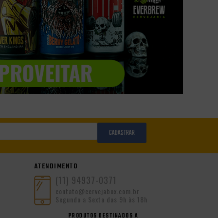
CADASTRAR
ATENDIMENTO
(11) 94937-0371
contato@cervejabox.com.br
Segunda a Sexta das 9h às 18h
PRODUTOS DESTINADOS A