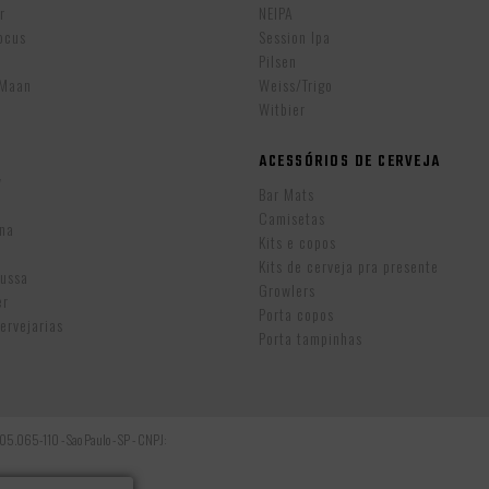
r
NEIPA
ocus
Session Ipa
Pilsen
eMaan
Weiss/Trigo
Witbier
ACESSÓRIOS DE CERVEJA
w
Bar Mats
Camisetas
ina
Kits e copos
Kits de cerveja pra presente
Russa
Growlers
er
Porta copos
ervejarias
Porta tampinhas
: 05.065-110 - Sao Paulo - SP - CNPJ: