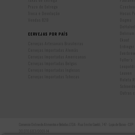
Prazo de Entrega
Czechva
Troca e Devolução
Hocus P
Vendas B2B
Dogma
DeHalv
Delirium
CERVEJAS POR PAÍS
Ekaut
Cervejas Artesanais Brasileiras
Erdinger
Cervejas Importadas Alemãs
Everbre
Cervejas Importadas Americanas
Fuller’s
Cervejas Importadas Belgas
Leopold
Cervejas Importadas Inglesas
Leuven
Cervejas Importadas Tchecas
Roleta 
Schneid
Outras c
Comercio Online de Alimentos e Bebidas LTDA - Rua Emilio Goeldi, 747 - Lapa de Baixo - CEP
30.070.683/0001-14