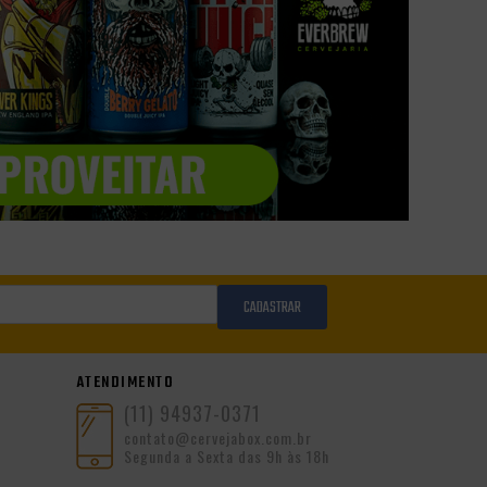
CADASTRAR
ATENDIMENTO
(11) 94937-0371
contato@cervejabox.com.br
Segunda a Sexta das 9h às 18h