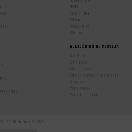
r
NEIPA
ocus
Session Ipa
Pilsen
eMaan
Weiss/Trigo
Witbier
ACESSÓRIOS DE CERVEJA
w
Bar Mats
Camisetas
ina
Kits e copos
Kits de cerveja pra presente
Russa
Growlers
er
Porta copos
ervejarias
Porta tampinhas
: 05.065-110 - Sao Paulo - SP - CNPJ: