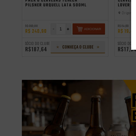
PACK 8 CERVEJAS TCHECA
CERVEJA
PILSNER URQUELL LATA 500ML
LOVER S
Origem:
B
R$ 359,88
R$ 24,99
-
+
IONAR
ADICIONAR
R$ 240,98
R$ 19,49
SÓCIO DO CLUBE
SÓCIO DO C
CONHEÇA O CLUBE
R$187,64
R$17,5