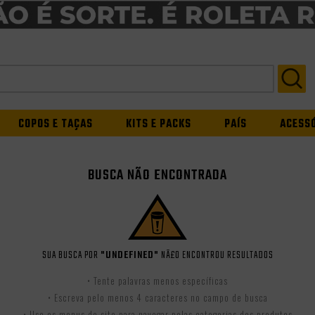
COPOS E TAÇAS
KITS E PACKS
PAÍS
ACESS
BUSCA NÃO ENCONTRADA
SUA BUSCA POR
"UNDEFINED"
NÃ£O ENCONTROU RESULTADOS
• Tente palavras menos específicas
• Escreva pelo menos 4 caracteres no campo de busca
• Use os menus do site para navegar pelas categorias dos produtos