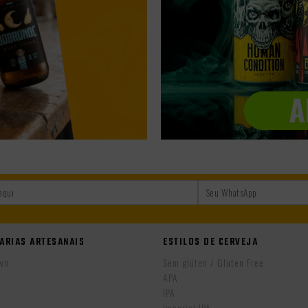
ARIAS ARTESANAIS
ESTILOS DE CERVEJA
wn
Sem glúten / Gluten Free
APA
IPA
r
Imperial IPA