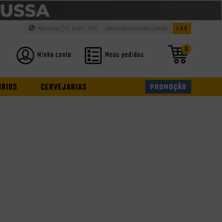
WhatsApp: (11) 94937-0371
contato@cervejabox.com.br
F.A.Q
0
Minha conta
Meus pedidos
ÓRIOS
CERVEJARIAS
PROMOÇÃO