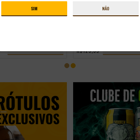
 DOGMA HOP LITTLE
CERVEJA HOLANDESA LA TRAP
ESSION IPA 355ML
BLOND EDIÇÃO ESPECIAL 750M
SIM
NÃO
rasil
Estilo:
Session IPA
R$ 178,98
-
+
-
+
ADICIONAR
A
R$ 144,98
LUBE
SÓCIO DO CLUBE
CONHEÇA O CLUBE
CONHEÇA O C
4
R$129,59