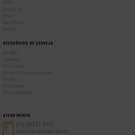
NEIPA
Session Ipa
Pilsen
Weiss/Trigo
Witbier
ACESSÓRIOS DE CERVEJA
Bar Mats
Camisetas
Kits e copos
Kits de cerveja pra presente
Growlers
Porta copos
Porta tampinhas
ATENDIMENTO
(11) 94937-0371
contato@cervejabox.com.br