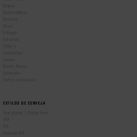
Dogma
DeHalveMaan
Delirium
Ekaut
Erdinger
Everbrew
Fuller’s
Leopoldina
Leuven
Roleta Russa
Schneider
Outras cervejarias
ESTILOS DE CERVEJA
Sem glúten / Gluten Free
APA
IPA
Imperial IPA