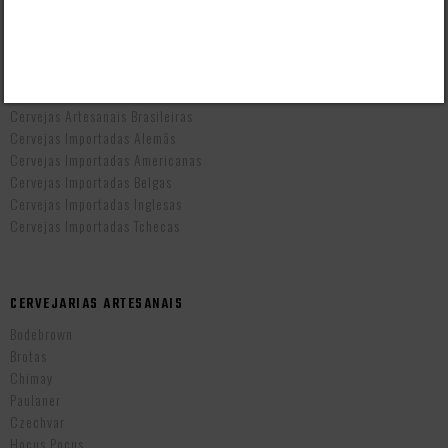
Troca e Devolução
Vendas B2B
CERVEJAS POR PAÍS
Cervejas Artesanais Brasileiras
Cervejas Importadas Alemãs
Cervejas Importadas Americanas
Cervejas Importadas Belgas
Cervejas Importadas Inglesas
Cervejas Importadas Tchecas
CERVEJARIAS ARTESANAIS
Bodebrown
Brotas
Chimay
Paulaner
Czechvar
Hocus Pocus