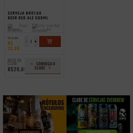
CERVEJA BROTAS
BEER RED ALE 500ML
Brasil
Estilo:
Irish Red
Origem:
Ale
R$ 31,98
-
+
R$
23,98
ADICIONAR
SÓCIO DO
CONHEÇA O
CLUBE
CLUBE
R$20,69