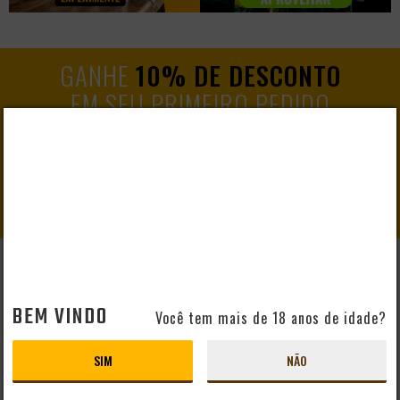
GANHE
10% DE DESCONTO
EM SEU PRIMEIRO PEDIDO
CADASTRAR
AJUDA E SUPORTE
BEM VINDO
Perguntas Frequentes
Você tem mais de 18 anos de idade?
Mapa do Site
Formas de Pagamento
SIM
NÃO
Taxas de Entrega
Prazo de Entrega