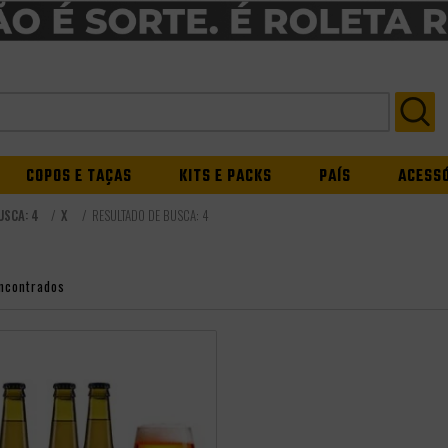
COPOS E TAÇAS
KITS E PACKS
PAÍS
ACESS
USCA: 4
X
RESULTADO DE BUSCA:
4
ncontrados