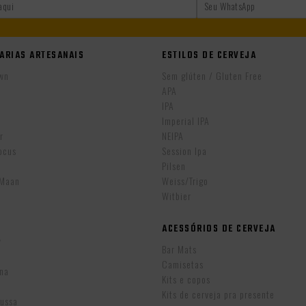
ARIAS ARTESANAIS
ESTILOS DE CERVEJA
wn
Sem glúten / Gluten Free
APA
IPA
r
Imperial IPA
r
NEIPA
ocus
Session Ipa
Pilsen
eMaan
Weiss/Trigo
Witbier
ACESSÓRIOS DE CERVEJA
w
Bar Mats
Camisetas
ina
Kits e copos
Kits de cerveja pra presente
Russa