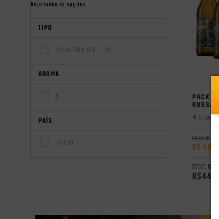
Veja todas as opções
TIPO
INDIA PALE ALE - IPA
AROMA
independên
4
PACK 4 
RUSSA E
Origem:
PAÍS
R$ 62,99
BRASIL
R$ 48,
SÓCIO DO 
R$44,