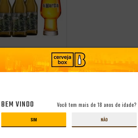
cia
CERVEJAS ROLETA
ASY IPA 355ML + COPO
Brasil
Estilo:
American IPA
-
+
ADICIONAR
99
BEM VINDO
Você tem mais de 18 anos de idade?
CLUBE
CONHEÇA O CLUBE
09
SIM
NÃO