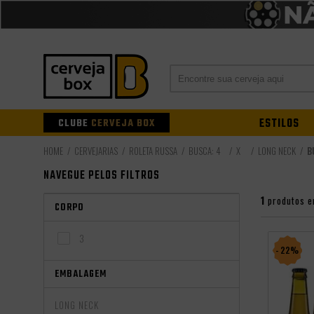
CLUBE
CERVEJA BOX
ESTILOS
CERVEJARIAS
ROLETA RUSSA
BUSCA: 4
X
LONG NECK
B
NAVEGUE PELOS FILTROS
1
produtos e
CORPO
3
- 22%
EMBALAGEM
LONG NECK