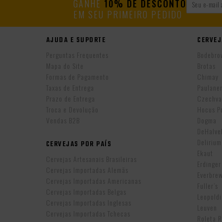
GANHE
10% DE DESCONTO
EM SEU PRIMEIRO PEDIDO
AJUDA E SUPORTE
CERVEJ
Perguntas Frequentes
Bodebro
Mapa do Site
Brotas
Formas de Pagamento
Chimay
Taxas de Entrega
Paulane
Prazo de Entrega
Czechva
Troca e Devolução
Hocus P
Vendas B2B
Dogma
DeHalv
Delirium
CERVEJAS POR PAÍS
Ekaut
Cervejas Artesanais Brasileiras
Erdinger
Cervejas Importadas Alemãs
Everbre
Cervejas Importadas Americanas
Fuller’s
Cervejas Importadas Belgas
Leopold
Cervejas Importadas Inglesas
Leuven
Cervejas Importadas Tchecas
Roleta 