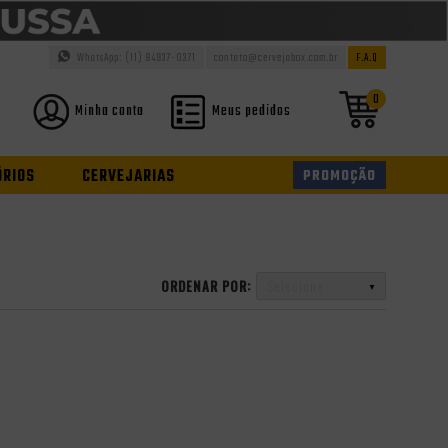
WhatsApp: (11) 94937-0371
contato@cervejabox.com.br
F.A.Q
0
Minha conta
Meus pedidos
ÓRIOS
CERVEJARIAS
PROMOÇÃO
ORDENAR POR:
Selecione