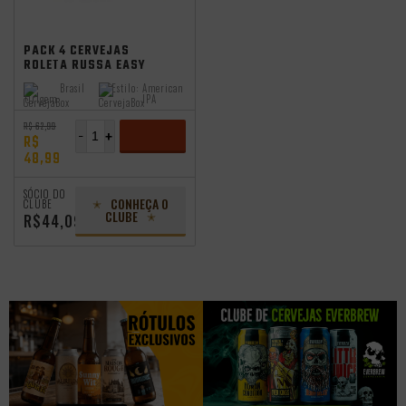
independência
PACK 4 CERVEJAS
ROLETA RUSSA EASY
IPA 355ML + COPO
Brasil
Estilo:
American
Origem:
IPA
R$ 62,99
-
+
R$
48,99
ADICIONAR
SÓCIO DO
CONHEÇA O
CLUBE
CLUBE
R$44,09