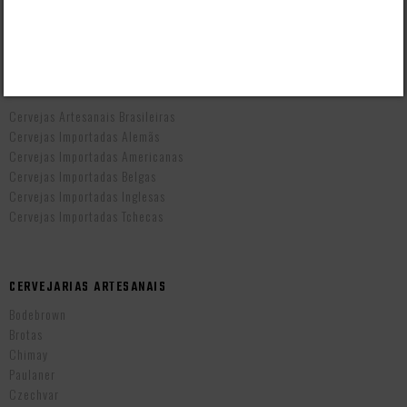
Prazo de Entrega
Troca e Devolução
Vendas B2B
CERVEJAS POR PAÍS
Cervejas Artesanais Brasileiras
Cervejas Importadas Alemãs
Cervejas Importadas Americanas
Cervejas Importadas Belgas
Cervejas Importadas Inglesas
Cervejas Importadas Tchecas
CERVEJARIAS ARTESANAIS
Bodebrown
Brotas
Chimay
Paulaner
Czechvar