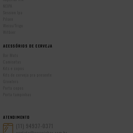
NEIPA
Session Ipa
Pilsen
Weiss/Trigo
Witbier
ACESSÓRIOS DE CERVEJA
Bar Mats
Camisetas
Kits e copos
Kits de cerveja pra presente
Growlers
Porta copos
Porta tampinhas
ATENDIMENTO
(11) 94937-0371
contato@cervejabox.com.br