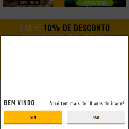
GANHE
10% DE DESCONTO
EM SEU PRIMEIRO PEDIDO
CADASTRAR
AJUDA E SUPORTE
BEM VINDO
Você tem mais de 18 anos de idade?
Perguntas Frequentes
Mapa do Site
SIM
NÃO
Formas de Pagamento
Taxas de Entrega