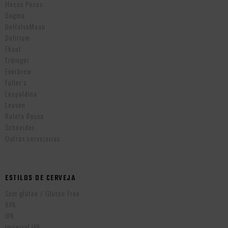
Hocus Pocus
Dogma
DeHalveMaan
Delirium
Ekaut
Erdinger
Everbrew
Fuller’s
Leopoldina
Leuven
Roleta Russa
Schneider
Outras cervejarias
ESTILOS DE CERVEJA
Sem glúten / Gluten Free
APA
IPA
Imperial IPA