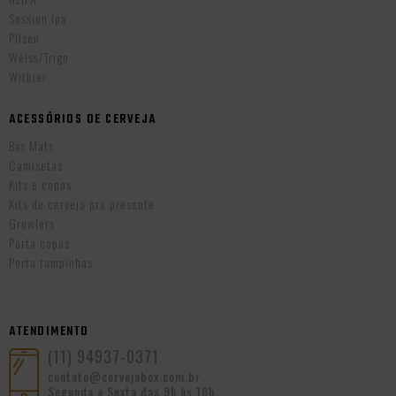
Session Ipa
Pilsen
Weiss/Trigo
Witbier
ACESSÓRIOS DE CERVEJA
Bar Mats
Camisetas
Kits e copos
Kits de cerveja pra presente
Growlers
Porta copos
Porta tampinhas
ATENDIMENTO
(11) 94937-0371
contato@cervejabox.com.br
Segunda a Sexta das 9h às 18h