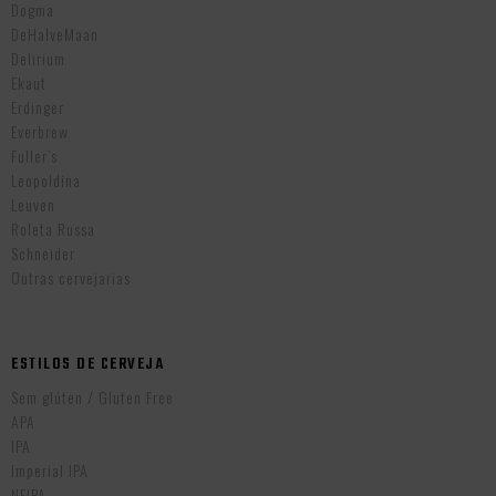
Dogma
DeHalveMaan
Delirium
Ekaut
Erdinger
Everbrew
Fuller’s
Leopoldina
Leuven
Roleta Russa
Schneider
Outras cervejarias
ESTILOS DE CERVEJA
Sem glúten / Gluten Free
APA
IPA
Imperial IPA
NEIPA