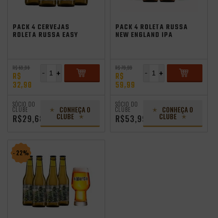
Saldão de Verão
independência
PACK 4 CERVEJAS
PACK 4 ROLETA RUSSA
ROLETA RUSSA EASY
NEW ENGLAND IPA
IPA 355ML
355ML
R$ 59,98
R$ 79,99
-
+
-
+
R$
R$
32,98
59,99
ADICIONAR
ADICIONAR
SÓCIO DO
SÓCIO DO
CONHEÇA O
CONHEÇA O
CLUBE
CLUBE
CLUBE
CLUBE
R$29,68
R$53,99
- 22%