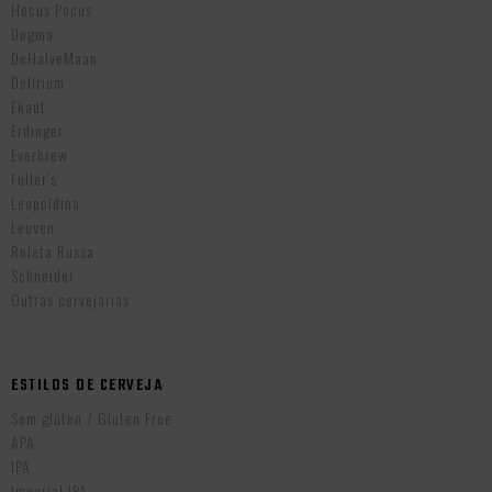
Hocus Pocus
Dogma
DeHalveMaan
Delirium
Ekaut
Erdinger
Everbrew
Fuller’s
Leopoldina
Leuven
Roleta Russa
Schneider
Outras cervejarias
ESTILOS DE CERVEJA
Sem glúten / Gluten Free
APA
IPA
Imperial IPA