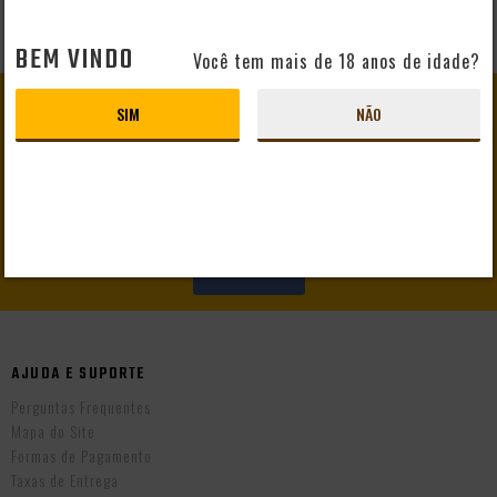
BEM VINDO
Você tem mais de 18 anos de idade?
GANHE
10% DE DESCONTO
SIM
NÃO
EM SEU PRIMEIRO PEDIDO
CADASTRAR
AJUDA E SUPORTE
Perguntas Frequentes
Mapa do Site
Formas de Pagamento
Taxas de Entrega