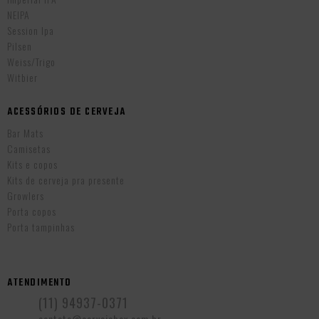
NEIPA
Session Ipa
Pilsen
Weiss/Trigo
Witbier
ACESSÓRIOS DE CERVEJA
Bar Mats
Camisetas
Kits e copos
Kits de cerveja pra presente
Growlers
Porta copos
Porta tampinhas
ATENDIMENTO
(11) 94937-0371
contato@cervejabox.com.br