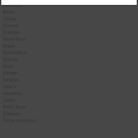
Bodebrown
Brotas
Chimay
Paulaner
Czechvar
Hocus Pocus
Dogma
DeHalveMaan
Delirium
Ekaut
Erdinger
Everbrew
Fuller’s
Leopoldina
Leuven
Roleta Russa
Schneider
Outras cervejarias