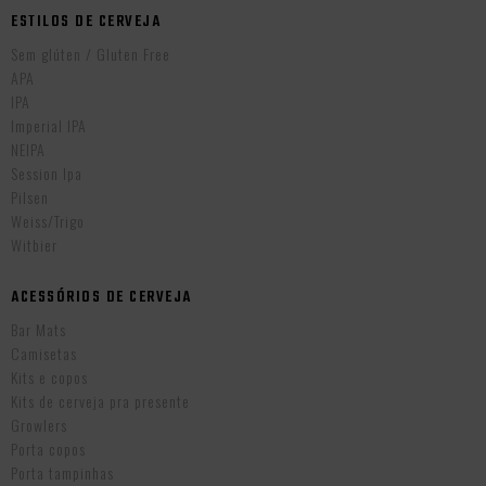
ESTILOS DE CERVEJA
Sem glúten / Gluten Free
APA
IPA
Imperial IPA
NEIPA
Session Ipa
Pilsen
Weiss/Trigo
Witbier
ACESSÓRIOS DE CERVEJA
Bar Mats
Camisetas
Kits e copos
Kits de cerveja pra presente
Growlers
Porta copos
Porta tampinhas