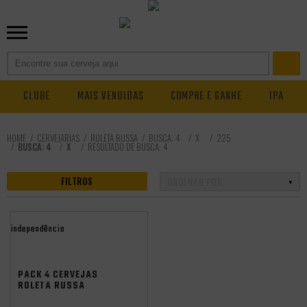
CLUBE
MAIS VENDIDAS
COMPRE E GANHE
IPA
CERVEJARIAS
ROLETA RUSSA
BUSCA: 4
X
225
BUSCA: 4
X
RESULTADO DE BUSCA:
4
FILTROS
independência
PACK 4 CERVEJAS
ROLETA RUSSA
IMPERIAL IPA LATA