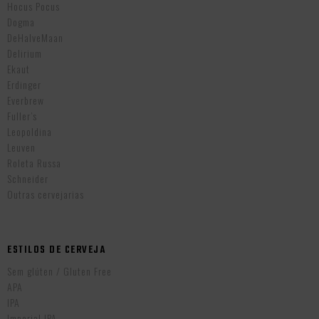
Hocus Pocus
Dogma
DeHalveMaan
Delirium
Ekaut
Erdinger
Everbrew
Fuller’s
Leopoldina
Leuven
Roleta Russa
Schneider
Outras cervejarias
ESTILOS DE CERVEJA
Sem glúten / Gluten Free
APA
IPA
Imperial IPA