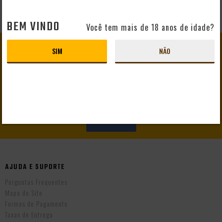
BEM VINDO
Você tem mais de 18 anos de idade?
GANHE
10% DE DESCONTO
SIM
NÃO
EM SEU PRIMEIRO PEDIDO
CADASTRAR
AJUDA E SUPORTE
Perguntas Frequentes
Mapa do Site
Formas de Pagamento
Taxas de Entrega