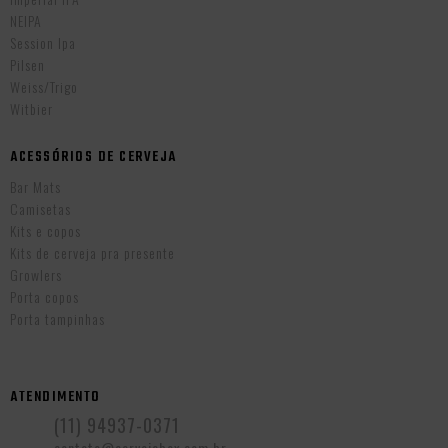
NEIPA
Session Ipa
Pilsen
Weiss/Trigo
Witbier
ACESSÓRIOS DE CERVEJA
Bar Mats
Camisetas
Kits e copos
Kits de cerveja pra presente
Growlers
Porta copos
Porta tampinhas
ATENDIMENTO
(11) 94937-0371
contato@cervejabox.com.br