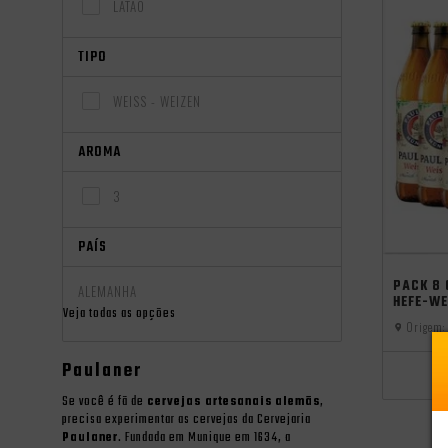
LATÃO
TIPO
WEISS - WEIZEN
AROMA
3
PAÍS
PACK 8
ALEMANHA
HEFE-W
Veja todas as opções
Origem:
Paulaner
Se você é fã de
cervejas artesanais
alemãs
,
precisa experimentar as cervejas da Cervejaria
Paulaner
. Fundada em Munique em 1634, a