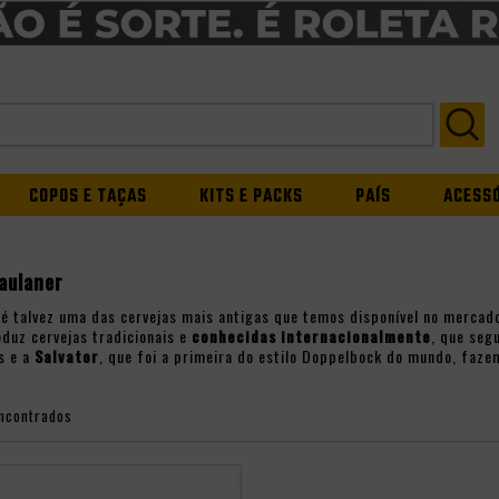
COPOS E TAÇAS
KITS E PACKS
PAÍS
ACESS
aulaner
é talvez uma das cervejas mais antigas que temos disponível no mercad
oduz cervejas tradicionais e
conhecidas internacionalmente
, que seg
s e a
Salvator
, que foi a primeira do estilo Doppelbock do mundo, faze
ncontrados