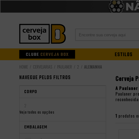
CLUBE
CERVEJA BOX
ESTILOS
CERVEJARIAS
PAULANER
2
ALEMANHA
NAVEGUE PELOS FILTROS
Cerveja P
A Paulaner
CORPO
Paulaner pr
reconhecida
2
Veja todas as opções
1
produtos e
EMBALAGEM