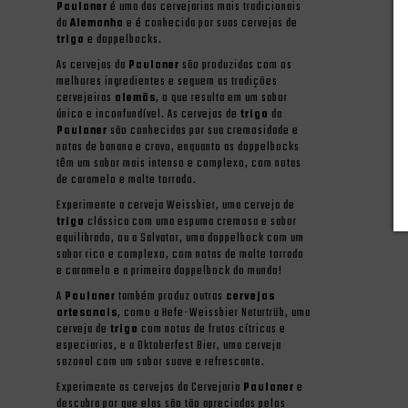
Paulaner
é uma das cervejarias mais tradicionais
da
Alemanha
e é conhecida por suas cervejas de
trigo
e doppelbocks.
As cervejas da
Paulaner
são produzidas com os
melhores ingredientes e seguem as tradições
cervejeiras
alemãs
, o que resulta em um sabor
único e inconfundível. As cervejas de
trigo
da
Paulaner
são conhecidas por sua cremosidade e
notas de banana e cravo, enquanto as doppelbocks
têm um sabor mais intenso e complexo, com notas
de caramelo e malte torrado.
Experimente a cerveja Weissbier, uma cerveja de
trigo
clássica com uma espuma cremosa e sabor
equilibrado, ou a Salvator, uma doppelbock com um
sabor rico e complexo, com notas de malte torrado
e caramelo e a primeira doppelbock do mundo!
A
Paulaner
também produz outras
cervejas
artesanais
, como a Hefe-Weissbier Naturtrüb, uma
cerveja de
trigo
com notas de frutas cítricas e
especiarias, e a Oktoberfest Bier, uma cerveja
sazonal com um sabor suave e refrescante.
Experimente as cervejas da Cervejaria
Paulaner
e
descubra por que elas são tão apreciadas pelos