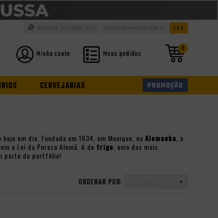
WhatsApp: (11) 94937-0371
contato@cervejabox.com.br
F.A.Q
0
Minha conta
Meus pedidos
ÓRIOS
CERVEJARIAS
PROMOÇÃO
o hoje em dia. Fundada em 1634, em Munique, na
Alemanha
, a
uem a Lei da Pureza Alemã. A de
trigo
, uma das mais
m parte do portfólio!
ORDENAR POR:
Selecione