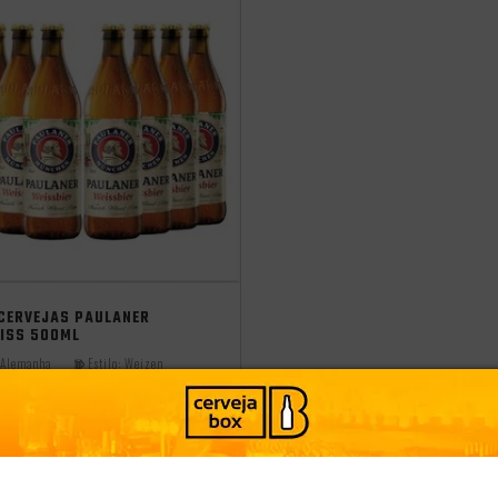
 CERVEJAS PAULANER
EISS 500ML
Alemanha
Estilo:
Weizen
PRODUTO ESGOTADO