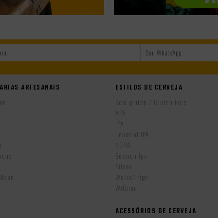
ARIAS ARTESANAIS
ESTILOS DE CERVEJA
wn
Sem glúten / Gluten Free
APA
IPA
r
Imperial IPA
r
NEIPA
ocus
Session Ipa
Pilsen
eMaan
Weiss/Trigo
Witbier
ACESSÓRIOS DE CERVEJA