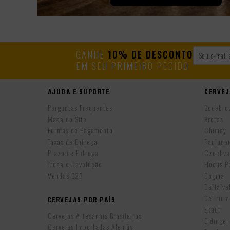
GANHE
10% DE DESCONTO
EM SEU PRIMEIRO PEDIDO
AJUDA E SUPORTE
CERVEJ
Perguntas Frequentes
Bodebro
Mapa do Site
Brotas
Formas de Pagamento
Chimay
Taxas de Entrega
Paulane
Prazo de Entrega
Czechva
Troca e Devolução
Hocus P
Vendas B2B
Dogma
DeHalv
Delirium
CERVEJAS POR PAÍS
Ekaut
Cervejas Artesanais Brasileiras
Erdinger
Cervejas Importadas Alemãs