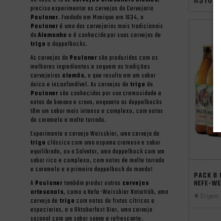
Se você é fã de
cervejas artesanais
alemãs
,
precisa experimentar as cervejas da Cervejaria
Paulaner
. Fundada em Munique em 1634, a
Paulaner
é uma das cervejarias mais tradicionais
da
Alemanha
e é conhecida por suas cervejas de
trigo
e doppelbocks.
As cervejas da
Paulaner
são produzidas com os
melhores ingredientes e seguem as tradições
cervejeiras
alemãs
, o que resulta em um sabor
único e inconfundível. As cervejas de
trigo
da
Paulaner
são conhecidas por sua cremosidade e
notas de banana e cravo, enquanto as doppelbocks
têm um sabor mais intenso e complexo, com notas
de caramelo e malte torrado.
Experimente a cerveja Weissbier, uma cerveja de
trigo
clássica com uma espuma cremosa e sabor
equilibrado, ou a Salvator, uma doppelbock com um
sabor rico e complexo, com notas de malte torrado
e caramelo e a primeira doppelbock do mundo!
PACK 8
A
Paulaner
também produz outras
cervejas
HEFE-W
artesanais
, como a Hefe-Weissbier Naturtrüb, uma
Origem:
cerveja de
trigo
com notas de frutas cítricas e
especiarias, e a Oktoberfest Bier, uma cerveja
sazonal com um sabor suave e refrescante.