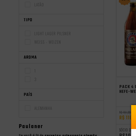
LATÃO
TIPO
LIGHT LAGER PILSNER
WEISS - WEIZEN
AROMA
1
3
PACK 4
HEFE-W
PAÍS
ALEMANHA
R$ 151,99
R$ 118,
Paulaner
SÓCIO DO 
R$107,