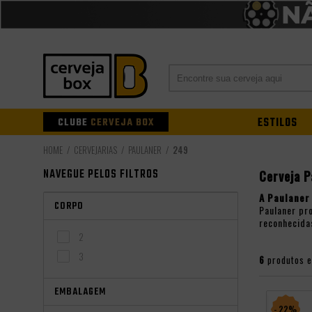
CLUBE
CERVEJA BOX
ESTILOS
CERVEJARIAS
PAULANER
249
NAVEGUE PELOS FILTROS
Cerveja P
A Paulaner
CORPO
Paulaner pr
reconhecida
2
3
6
produtos 
EMBALAGEM
- 22%