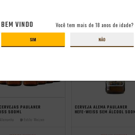
BEM VINDO
Você tem mais de 18 anos de idade?
SIM
NÃO
 CERVEJAS PAULANER
CERVEJA ALEMÃ PAULANER
EISS 500ML
HEFE-WEISS SEM ÁLCOOL 500
Alemanha
Estilo:
Weizen