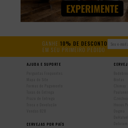
GANHE
10% DE DESCONTO
EM SEU PRIMEIRO PEDIDO
AJUDA E SUPORTE
CERVEJ
Perguntas Frequentes
Bodebro
Mapa do Site
Brotas
Formas de Pagamento
Chimay
Taxas de Entrega
Paulane
Prazo de Entrega
Czechva
Troca e Devolução
Hocus P
Vendas B2B
Dogma
DeHalv
Delirium
CERVEJAS POR PAÍS