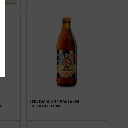
oktoberfest 2025
CERVEJA ALEMÃ PAULANER
ML
SALVATOR 330ML