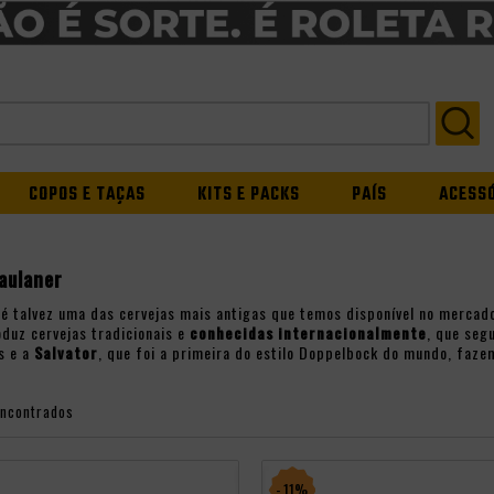
COPOS E TAÇAS
KITS E PACKS
PAÍS
ACESS
aulaner
é talvez uma das cervejas mais antigas que temos disponível no mercad
oduz cervejas tradicionais e
conhecidas internacionalmente
, que seg
s e a
Salvator
, que foi a primeira do estilo Doppelbock do mundo, faze
encontrados
- 11%