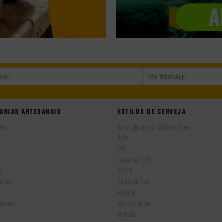
ARIAS ARTESANAIS
ESTILOS DE CERVEJA
wn
Sem glúten / Gluten Free
APA
IPA
r
Imperial IPA
r
NEIPA
ocus
Session Ipa
Pilsen
eMaan
Weiss/Trigo
Witbier