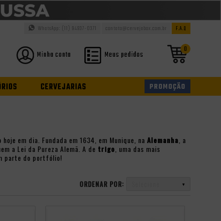
WhatsApp: (11) 94937-0371
contato@cervejabox.com.br
F.A.Q
0
Minha conta
Meus pedidos
ÓRIOS
CERVEJARIAS
PROMOÇÃO
o hoje em dia. Fundada em 1634, em Munique, na
Alemanha
, a
uem a Lei da Pureza Alemã. A de
trigo
, uma das mais
m parte do portfólio!
ORDENAR POR:
Selecione