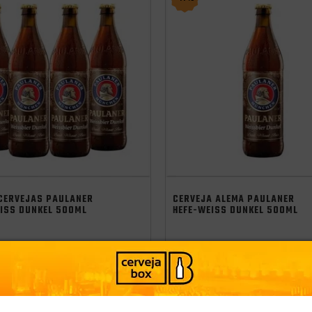
 CERVEJAS PAULANER
CERVEJA ALEMÃ PAULANER
EISS DUNKEL 500ML
HEFE-WEISS DUNKEL 500ML
R$ 35,99
-
+
-
+
ADICIONAR
A
99
R$ 31,99
CLUBE
SÓCIO DO CLUBE
CONHEÇA O CLUBE
CONHEÇA O C
09
R$25,20