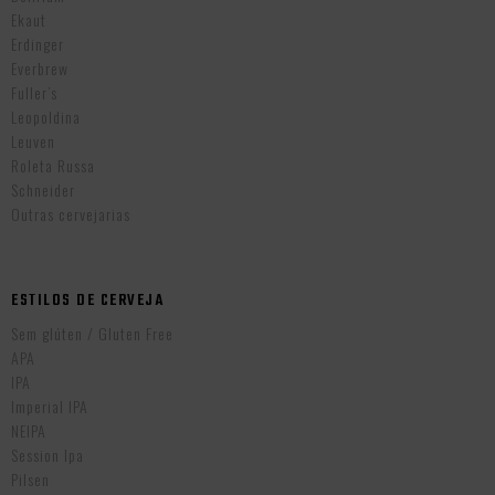
Ekaut
Erdinger
Everbrew
Fuller’s
Leopoldina
Leuven
Roleta Russa
Schneider
Outras cervejarias
ESTILOS DE CERVEJA
Sem glúten / Gluten Free
APA
IPA
Imperial IPA
NEIPA
Session Ipa
Pilsen