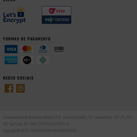
SELOS
FORMAS DE PAGAMENTO
REDES SOCIAIS
Comercio Online de Alimentos e Bebidas LTDA - Rua Emilio Goeldi, 747 - Lapa de Baixo - CEP: 05.065-
110 - Sao Paulo - SP - CNPJ: 30.070.683/0001-14
Copyright © 2026, TODOS OS DIREITOS RESERVADOS.