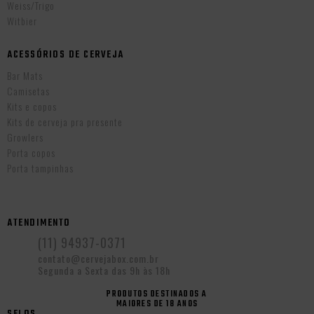
Weiss/Trigo
Witbier
ACESSÓRIOS DE CERVEJA
Bar Mats
Camisetas
Kits e copos
Kits de cerveja pra presente
Growlers
Porta copos
Porta tampinhas
ATENDIMENTO
(11) 94937-0371
contato@cervejabox.com.br
Segunda a Sexta das 9h às 18h
PRODUTOS DESTINADOS A
MAIORES DE 18 ANOS