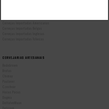
CERVEJAS POR PAÍS
Cervejas Artesanais Brasileiras
Cervejas Importadas Alemãs
Cervejas Importadas Americanas
Cervejas Importadas Belgas
Cervejas Importadas Inglesas
Cervejas Importadas Tchecas
CERVEJARIAS ARTESANAIS
Bodebrown
Brotas
Chimay
Paulaner
Czechvar
Hocus Pocus
Dogma
DeHalveMaan
Delirium