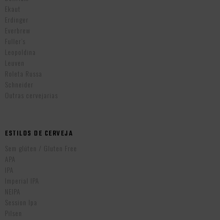
Ekaut
Erdinger
Everbrew
Fuller’s
Leopoldina
Leuven
Roleta Russa
Schneider
Outras cervejarias
ESTILOS DE CERVEJA
Sem glúten / Gluten Free
APA
IPA
Imperial IPA
NEIPA
Session Ipa
Pilsen