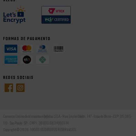
SELOS
FORMAS DE PAGAMENTO
REDES SOCIAIS
Comercio Online de Alimentos e Bebidas LTDA - Rua Emilio Goeldi, 747 - Lapa de Baixo - CEP: 05.065-
110 - Sao Paulo - SP - CNPJ: 30.070.683/0001-14
Copyright © 2026, TODOS OS DIREITOS RESERVADOS.