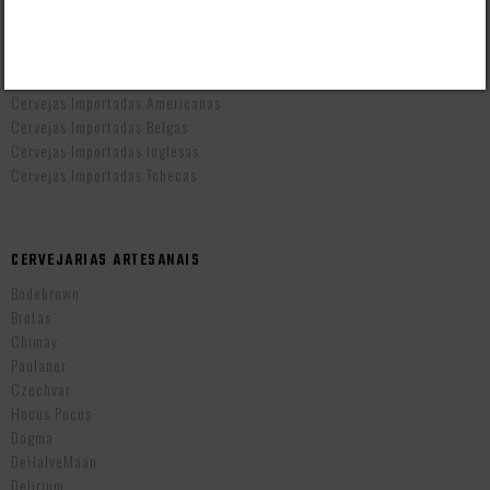
CERVEJAS POR PAÍS
Cervejas Artesanais Brasileiras
Cervejas Importadas Alemãs
Cervejas Importadas Americanas
Cervejas Importadas Belgas
Cervejas Importadas Inglesas
Cervejas Importadas Tchecas
CERVEJARIAS ARTESANAIS
Bodebrown
Brotas
Chimay
Paulaner
Czechvar
Hocus Pocus
Dogma
DeHalveMaan
Delirium