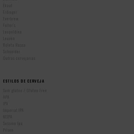
Ekaut
Erdinger
Everbrew
Fuller’s
Leopoldina
Leuven
Roleta Russa
Schneider
Outras cervejarias
ESTILOS DE CERVEJA
Sem glúten / Gluten Free
APA
IPA
Imperial IPA
NEIPA
Session Ipa
Pilsen