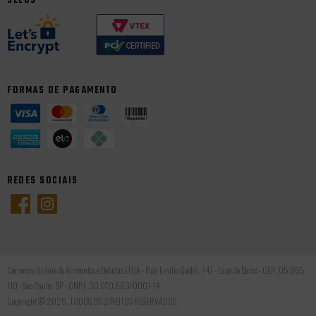
SELOS
FORMAS DE PAGAMENTO
REDES SOCIAIS
Comercio Online de Alimentos e Bebidas LTDA - Rua Emilio Goeldi, 747 - Lapa de Baixo - CEP: 05.065-
110 - Sao Paulo - SP - CNPJ: 30.070.683/0001-14
Copyright © 2026, TODOS OS DIREITOS RESERVADOS.