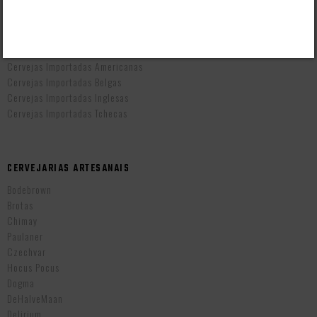
CERVEJAS POR PAÍS
Cervejas Artesanais Brasileiras
Cervejas Importadas Alemãs
Cervejas Importadas Americanas
Cervejas Importadas Belgas
Cervejas Importadas Inglesas
Cervejas Importadas Tchecas
CERVEJARIAS ARTESANAIS
Bodebrown
Brotas
Chimay
Paulaner
Czechvar
Hocus Pocus
Dogma
DeHalveMaan
Delirium