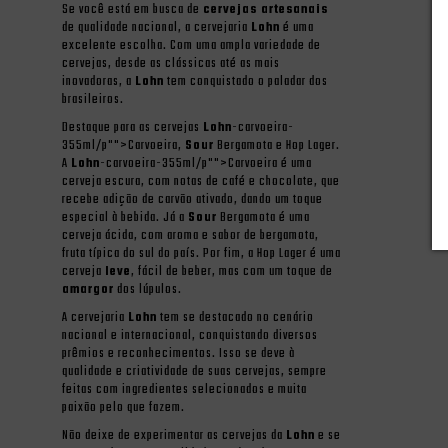
Se você está em busca de
cervejas artesanais
de qualidade nacional, a cervejaria
Lohn
é uma
excelente escolha. Com uma ampla variedade de
cervejas, desde as clássicas até as mais
inovadoras, a
Lohn
tem conquistado o paladar dos
brasileiros.
Destaque para as cervejas
Lohn
-carvoeira-
355ml/p"">Carvoeira,
Sour
Bergamota e Hop Lager.
A
Lohn
-carvoeira-355ml/p"">Carvoeira é uma
cerveja escura, com notas de café e chocolate, que
recebe adição de carvão ativado, dando um toque
especial à bebida. Já a
Sour
Bergamota é uma
cerveja ácida, com aroma e sabor de bergamota,
fruta típica do sul do país. Por fim, a Hop Lager é uma
cerveja
leve
, fácil de beber, mas com um toque de
amargor
dos lúpulos.
A cervejaria
Lohn
tem se destacado no cenário
nacional e internacional, conquistando diversos
prêmios e reconhecimentos. Isso se deve à
qualidade e criatividade de suas cervejas, sempre
feitas com ingredientes selecionados e muita
paixão pelo que fazem.
Não deixe de experimentar as cervejas da
Lohn
e se