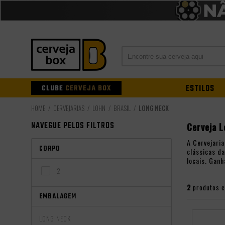
CLUBE
CERVEJA BOX
ESTILOS
CERVEJARIAS
LOHN
BRASIL
LONG NECK
NAVEGUE PELOS FILTROS
Cerveja 
A Cervejari
CORPO
clássicas da
locais. Ganh
2
2
produtos 
EMBALAGEM
LONG NECK