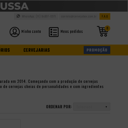
WhatsApp: (11) 94937-0371
contato@cervejabox.com.br
F.A.Q
0
Minha conta
Meus pedidos
ÓRIOS
CERVEJARIAS
PROMOÇÃO
augurada em 2014. Começando com a produção de cervejas
ão de cervejas cheias de personalidades e com ingredientes
ORDENAR POR:
Selecione