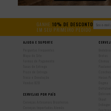
GANHE
10% DE DESCONTO
EM SEU PRIMEIRO PEDIDO
AJUDA E SUPORTE
CERVEJ
Perguntas Frequentes
Bodebro
Mapa do Site
Brotas
Formas de Pagamento
Chimay
Taxas de Entrega
Paulane
Prazo de Entrega
Czechva
Troca e Devolução
Hocus P
Vendas B2B
Dogma
DeHalv
Delirium
CERVEJAS POR PAÍS
Ekaut
Cervejas Artesanais Brasileiras
Erdinger
Cervejas Importadas Alemãs
Everbre