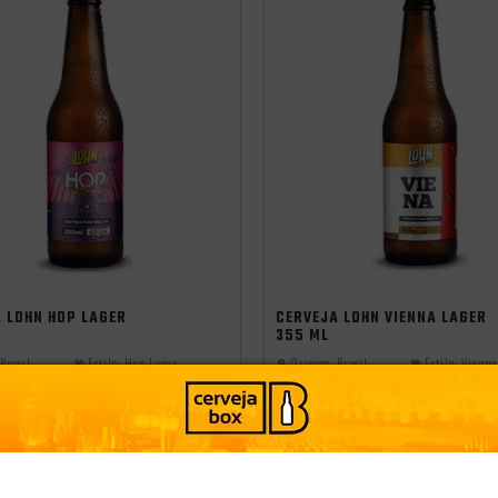
 LOHN HOP LAGER
CERVEJA LOHN VIENNA LAGER
355 ML
Brasil
Estilo:
Hop Lager
Origem:
Brasil
Estilo:
Vienna
PRODUTO ESGOTADO
PRODUTO ESGOTADO