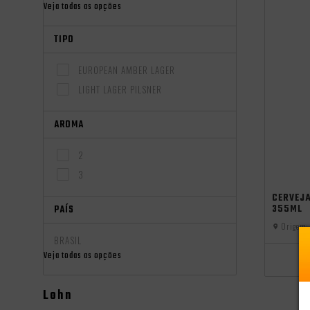
Veja todas as opções
TIPO
EUROPEAN AMBER LAGER
LIGHT LAGER PILSNER
AROMA
2
3
CERVEJA
PAÍS
355ML
Origem:
BRASIL
Veja todas as opções
Lohn