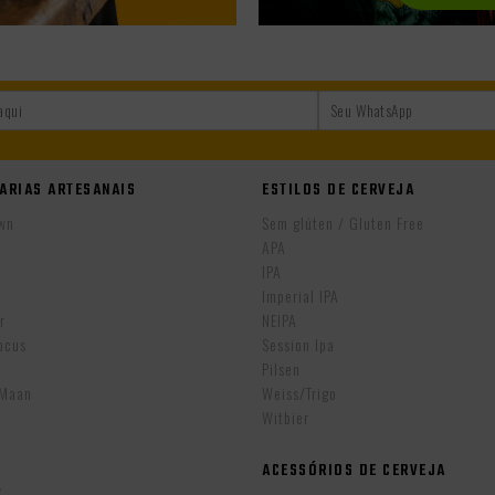
ARIAS ARTESANAIS
ESTILOS DE CERVEJA
wn
Sem glúten / Gluten Free
APA
IPA
r
Imperial IPA
r
NEIPA
ocus
Session Ipa
Pilsen
eMaan
Weiss/Trigo
Witbier
ACESSÓRIOS DE CERVEJA
w