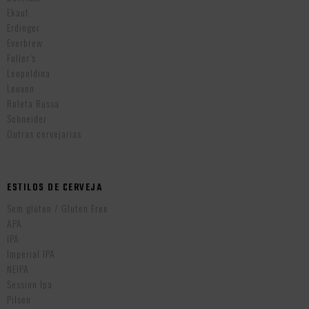
Ekaut
Erdinger
Everbrew
Fuller’s
Leopoldina
Leuven
Roleta Russa
Schneider
Outras cervejarias
ESTILOS DE CERVEJA
Sem glúten / Gluten Free
APA
IPA
Imperial IPA
NEIPA
Session Ipa
Pilsen