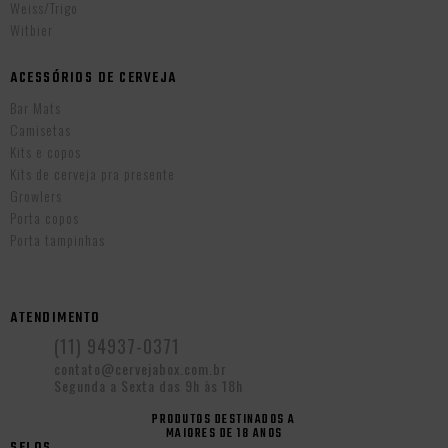
Weiss/Trigo
Witbier
ACESSÓRIOS DE CERVEJA
Bar Mats
Camisetas
Kits e copos
Kits de cerveja pra presente
Growlers
Porta copos
Porta tampinhas
ATENDIMENTO
(11) 94937-0371
contato@cervejabox.com.br
Segunda a Sexta das 9h às 18h
PRODUTOS DESTINADOS A
MAIORES DE 18 ANOS