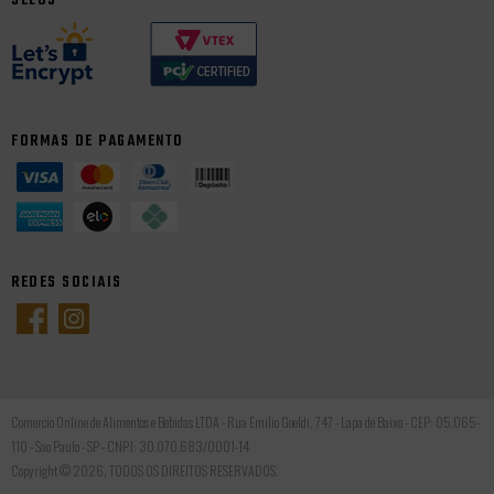
SELOS
FORMAS DE PAGAMENTO
REDES SOCIAIS
Comercio Online de Alimentos e Bebidas LTDA - Rua Emilio Goeldi, 747 - Lapa de Baixo - CEP: 05.065-
110 - Sao Paulo - SP - CNPJ: 30.070.683/0001-14
Copyright © 2026, TODOS OS DIREITOS RESERVADOS.