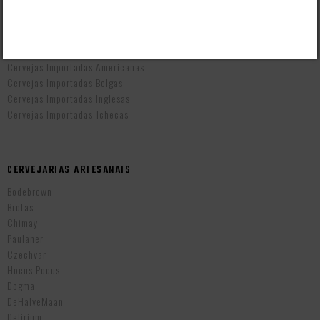
CERVEJAS POR PAÍS
Cervejas Artesanais Brasileiras
Cervejas Importadas Alemãs
Cervejas Importadas Americanas
Cervejas Importadas Belgas
Cervejas Importadas Inglesas
Cervejas Importadas Tchecas
CERVEJARIAS ARTESANAIS
Bodebrown
Brotas
Chimay
Paulaner
Czechvar
Hocus Pocus
Dogma
DeHalveMaan
Delirium