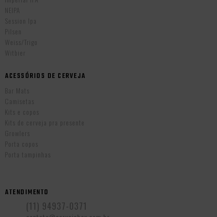
NEIPA
Session Ipa
Pilsen
Weiss/Trigo
Witbier
ACESSÓRIOS DE CERVEJA
Bar Mats
Camisetas
Kits e copos
Kits de cerveja pra presente
Growlers
Porta copos
Porta tampinhas
ATENDIMENTO
(11) 94937-0371
contato@cervejabox.com.br