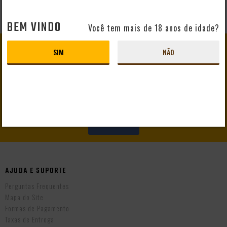
BEM VINDO
Você tem mais de 18 anos de idade?
GANHE
10% DE DESCONTO
SIM
NÃO
EM SEU PRIMEIRO PEDIDO
CADASTRAR
AJUDA E SUPORTE
Perguntas Frequentes
Mapa do Site
Formas de Pagamento
Taxas de Entrega