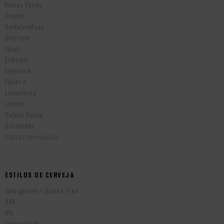
Hocus Pocus
Dogma
DeHalveMaan
Delirium
Ekaut
Erdinger
Everbrew
Fuller’s
Leopoldina
Leuven
Roleta Russa
Schneider
Outras cervejarias
ESTILOS DE CERVEJA
Sem glúten / Gluten Free
APA
IPA
Imperial IPA