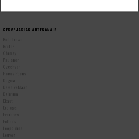
Cervejas Importadas Tchecas
CERVEJARIAS ARTESANAIS
Bodebrown
Brotas
Chimay
Paulaner
Czechvar
Hocus Pocus
Dogma
DeHalveMaan
Delirium
Ekaut
Erdinger
Everbrew
Fuller’s
Leopoldina
Leuven