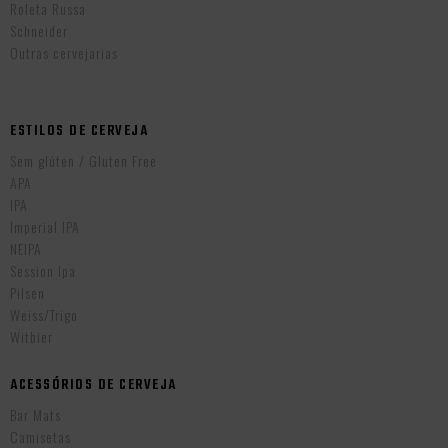
Roleta Russa
Schneider
Outras cervejarias
ESTILOS DE CERVEJA
Sem glúten / Gluten Free
APA
IPA
Imperial IPA
NEIPA
Session Ipa
Pilsen
Weiss/Trigo
Witbier
ACESSÓRIOS DE CERVEJA
Bar Mats
Camisetas