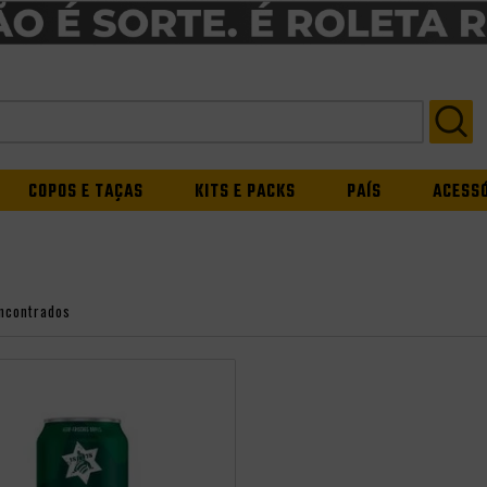
COPOS E TAÇAS
KITS E PACKS
PAÍS
ACESS
ncontrados