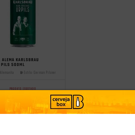
 2025
A ALEMÃ KARLSBRÄU
 PILS 500ML
Alemanha
Estilo:
German Pilsner
PRODUTO ESGOTADO