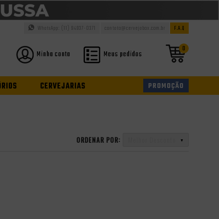
WhatsApp: (11) 94937-0371
contato@cervejabox.com.br
F.A.Q
0
Minha conta
Meus pedidos
ÓRIOS
CERVEJARIAS
PROMOÇÃO
ORDENAR POR:
Melhor Desconto