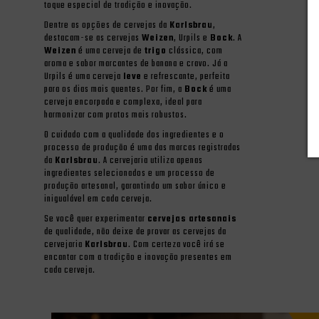
toque especial de tradição e inovação.
Dentre as opções de cervejas da
Karlsbrau
,
destacam-se as cervejas
Weizen
, Urpils e
Bock
. A
Weizen
é uma cerveja de
trigo
clássica, com
aroma e sabor marcantes de banana e cravo. Já a
Urpils é uma cerveja
leve
e refrescante, perfeita
para os dias mais quentes. Por fim, a
Bock
é uma
cerveja encorpada e complexa, ideal para
harmonizar com pratos mais robustos.
O cuidado com a qualidade dos ingredientes e o
processo de produção é uma das marcas registradas
da
Karlsbrau
. A cervejaria utiliza apenas
ingredientes selecionados e um processo de
produção artesanal, garantindo um sabor único e
inigualável em cada cerveja.
Se você quer experimentar
cervejas artesanais
de qualidade, não deixe de provar as cervejas da
cervejaria
Karlsbrau
. Com certeza você irá se
encantar com a tradição e inovação presentes em
cada cerveja.