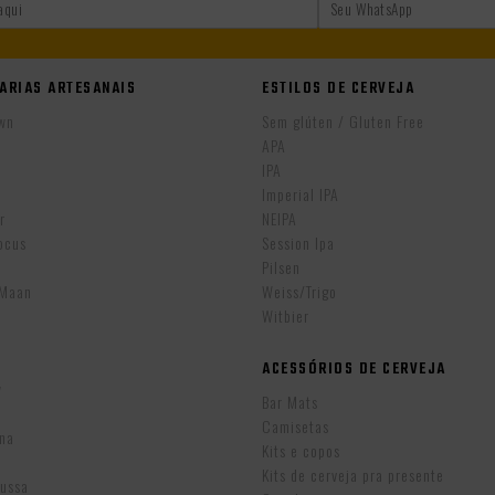
ARIAS ARTESANAIS
ESTILOS DE CERVEJA
wn
Sem glúten / Gluten Free
APA
IPA
r
Imperial IPA
r
NEIPA
ocus
Session Ipa
Pilsen
eMaan
Weiss/Trigo
Witbier
ACESSÓRIOS DE CERVEJA
w
Bar Mats
Camisetas
ina
Kits e copos
Kits de cerveja pra presente
Russa