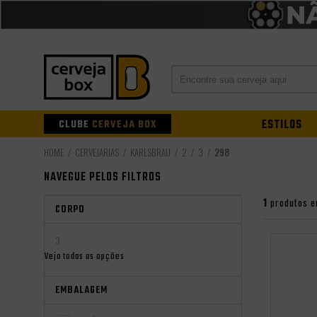
CLUBE
CERVEJA BOX
ESTILOS
CERVEJARIAS
KARLSBRAU
2
3
298
NAVEGUE PELOS FILTROS
1
produtos e
CORPO
3
Veja todas as opções
EMBALAGEM