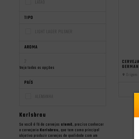
LATÃO
TIPO
LIGHT LAGER PILSNER
AROMA
oktoberfest
2
CERVEJ
GERMAN
Veja todas as opções
Origem:
PAÍS
ALEMANHA
Karlsbrau
Se você é fã de cervejas
alemã
, precisa conhecer
a cervejaria
Karlsbrau
, que tem como principal
objetivo produzir cervejas de qualidade com um