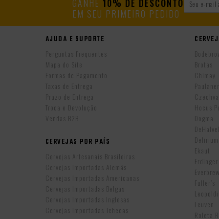
GANHE
10% DE DESCONTO
EM SEU PRIMEIRO PEDIDO
AJUDA E SUPORTE
CERVEJ
Perguntas Frequentes
Bodebro
Mapa do Site
Brotas
Formas de Pagamento
Chimay
Taxas de Entrega
Paulane
Prazo de Entrega
Czechva
Troca e Devolução
Hocus P
Vendas B2B
Dogma
DeHalv
Delirium
CERVEJAS POR PAÍS
Ekaut
Cervejas Artesanais Brasileiras
Erdinger
Cervejas Importadas Alemãs
Everbre
Cervejas Importadas Americanas
Fuller’s
Cervejas Importadas Belgas
Leopold
Cervejas Importadas Inglesas
Leuven
Cervejas Importadas Tchecas
Roleta 