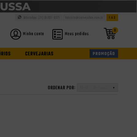
WhatsApp: (11) 94937-0371
contato@cervejabox.com.br
F.A.Q
0
Minha conta
Meus pedidos
ÓRIOS
CERVEJARIAS
PROMOÇÃO
ORDENAR POR:
Melhor Desconto