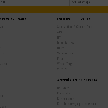
ARIAS ARTESANAIS
ESTILOS DE CERVEJA
wn
Sem glúten / Gluten Free
APA
IPA
r
Imperial IPA
r
NEIPA
ocus
Session Ipa
Pilsen
eMaan
Weiss/Trigo
Witbier
ACESSÓRIOS DE CERVEJA
w
Bar Mats
Camisetas
ina
Kits e copos
Kits de cerveja pra presente
Russa