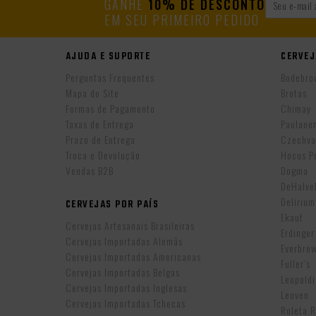
GANHE
10% DE DESCONTO
EM SEU PRIMEIRO PEDIDO
AJUDA E SUPORTE
CERVEJ
Perguntas Frequentes
Bodebro
Mapa do Site
Brotas
Formas de Pagamento
Chimay
Taxas de Entrega
Paulane
Prazo de Entrega
Czechva
Troca e Devolução
Hocus P
Vendas B2B
Dogma
DeHalv
Delirium
CERVEJAS POR PAÍS
Ekaut
Cervejas Artesanais Brasileiras
Erdinger
Cervejas Importadas Alemãs
Everbre
Cervejas Importadas Americanas
Fuller’s
Cervejas Importadas Belgas
Leopold
Cervejas Importadas Inglesas
Leuven
Cervejas Importadas Tchecas
Roleta 