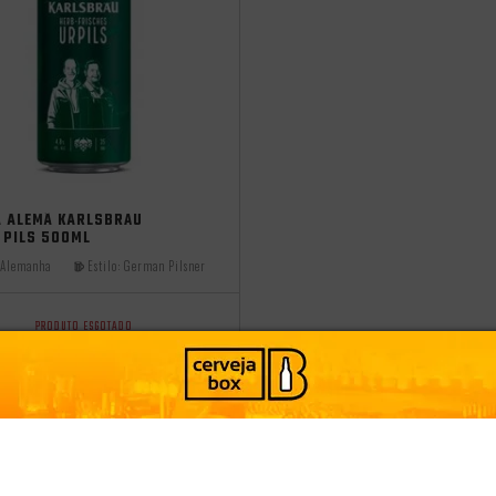
 2025
A ALEMÃ KARLSBRÄU
 PILS 500ML
Alemanha
Estilo:
German Pilsner
PRODUTO ESGOTADO