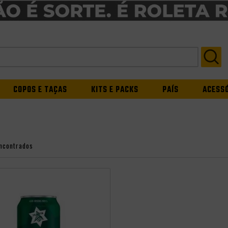
COPOS E TAÇAS
KITS E PACKS
PAÍS
ACESS
ncontrados