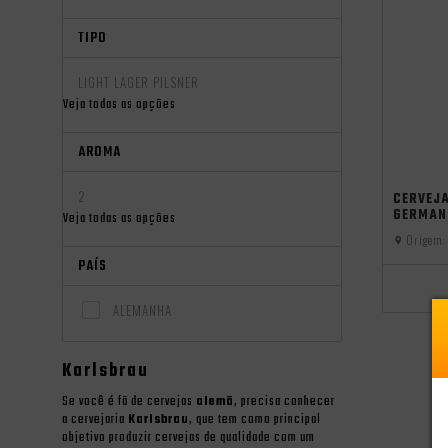
TIPO
LIGHT LAGER PILSNER
Veja todas as opções
AROMA
oktoberfest
2
CERVEJ
GERMAN
Veja todas as opções
Origem:
PAÍS
ALEMANHA
Karlsbrau
Se você é fã de cervejas
alemã
, precisa conhecer
a cervejaria
Karlsbrau
, que tem como principal
objetivo produzir cervejas de qualidade com um