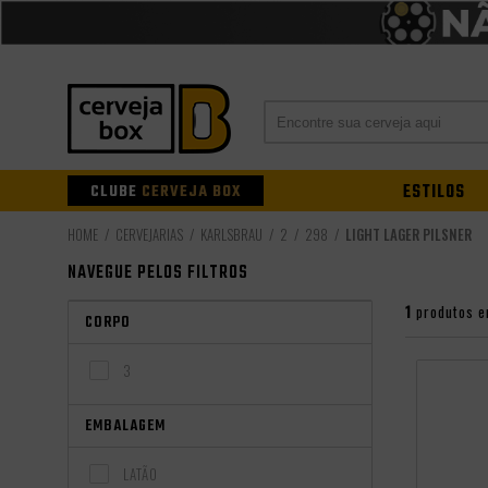
CLUBE
CERVEJA BOX
ESTILOS
CERVEJARIAS
KARLSBRAU
2
298
LIGHT LAGER PILSNER
NAVEGUE PELOS FILTROS
1
produtos e
CORPO
3
EMBALAGEM
LATÃO