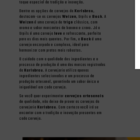
toque especial de tradição e inovação.
Dentre as opções de cervejas da
Karlsbrau
,
destacam-se as cervejas
Weizen
, Urpils e
Bock
. A
Weizen
é uma cerveja de
trigo
clássica, com
aroma e sabor marcantes de banana e cravo. Já a
Urpils é uma cerveja
leve
e refrescante, perfeita
para os dias mais quentes. Por fim, a
Bock
é uma
cerveja encorpada e complexa, ideal para
harmonizar com pratos mais robustos.
O cuidado com a qualidade dos ingredientes e o
processo de produção é uma das marcas registradas
da
Karlsbrau
. A cervejaria utiliza apenas
ingredientes selecionados e um processo de
produção artesanal, garantindo um sabor único e
inigualável em cada cerveja.
Se você quer experimentar
cervejas artesanais
de qualidade, não deixe de provar as cervejas da
cervejaria
Karlsbrau
. Com certeza você irá se
encantar com a tradição e inovação presentes em
cada cerveja.