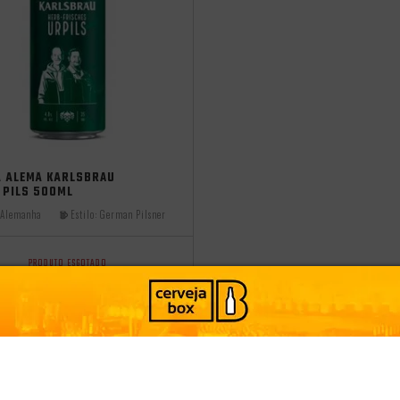
 2025
A ALEMÃ KARLSBRÄU
 PILS 500ML
Alemanha
Estilo:
German Pilsner
PRODUTO ESGOTADO