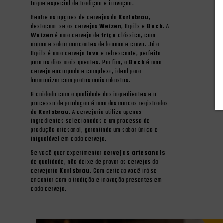
toque especial de tradição e inovação.
Dentre as opções de cervejas da
Karlsbrau
,
destacam-se as cervejas
Weizen
, Urpils e
Bock
. A
Weizen
é uma cerveja de
trigo
clássica, com
aroma e sabor marcantes de banana e cravo. Já a
Urpils é uma cerveja
leve
e refrescante, perfeita
para os dias mais quentes. Por fim, a
Bock
é uma
cerveja encorpada e complexa, ideal para
harmonizar com pratos mais robustos.
O cuidado com a qualidade dos ingredientes e o
processo de produção é uma das marcas registradas
da
Karlsbrau
. A cervejaria utiliza apenas
ingredientes selecionados e um processo de
produção artesanal, garantindo um sabor único e
inigualável em cada cerveja.
Se você quer experimentar
cervejas artesanais
de qualidade, não deixe de provar as cervejas da
cervejaria
Karlsbrau
. Com certeza você irá se
encantar com a tradição e inovação presentes em
cada cerveja.