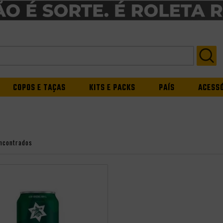
COPOS E TAÇAS
KITS E PACKS
PAÍS
ACESS
ncontrados