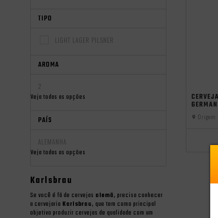
TIPO
LIGHT LAGER PILSNER
AROMA
2
oktoberfest
CERVEJ
Veja todas as opções
GERMAN
Origem:
PAÍS
ALEMANHA
Veja todas as opções
Karlsbrau
Se você é fã de cervejas
alemã
, precisa conhecer
a cervejaria
Karlsbrau
, que tem como principal
objetivo produzir cervejas de qualidade com um