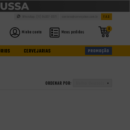
WhatsApp: (11) 94937-0371
contato@cervejabox.com.br
F.A.Q
0
Minha conta
Meus pedidos
ÓRIOS
CERVEJARIAS
PROMOÇÃO
ORDENAR POR:
Melhor Desconto