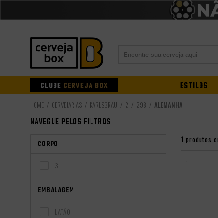
CLUBE
CERVEJA BOX
ESTILOS
CERVEJARIAS
KARLSBRAU
2
298
ALEMANHA
NAVEGUE PELOS FILTROS
1
produtos e
CORPO
3
EMBALAGEM
LATÃO