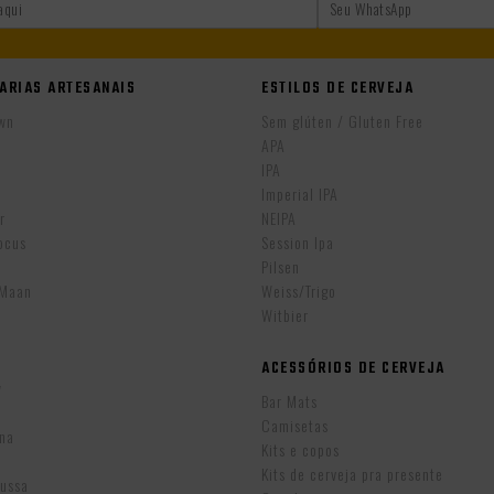
ARIAS ARTESANAIS
ESTILOS DE CERVEJA
wn
Sem glúten / Gluten Free
APA
IPA
r
Imperial IPA
r
NEIPA
ocus
Session Ipa
Pilsen
eMaan
Weiss/Trigo
Witbier
ACESSÓRIOS DE CERVEJA
w
Bar Mats
Camisetas
ina
Kits e copos
Kits de cerveja pra presente
Russa