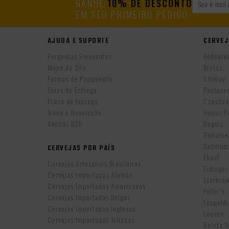
GANHE
10% DE DESCONTO
EM SEU PRIMEIRO PEDIDO
AJUDA E SUPORTE
CERVEJ
Perguntas Frequentes
Bodebro
Mapa do Site
Brotas
Formas de Pagamento
Chimay
Taxas de Entrega
Paulane
Prazo de Entrega
Czechva
Troca e Devolução
Hocus P
Vendas B2B
Dogma
DeHalv
Delirium
CERVEJAS POR PAÍS
Ekaut
Cervejas Artesanais Brasileiras
Erdinger
Cervejas Importadas Alemãs
Everbre
Cervejas Importadas Americanas
Fuller’s
Cervejas Importadas Belgas
Leopold
Cervejas Importadas Inglesas
Leuven
Cervejas Importadas Tchecas
Roleta 