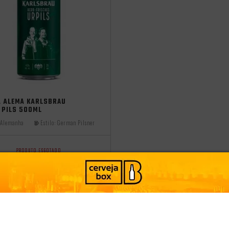
 2025
A ALEMÃ KARLSBRÄU
 PILS 500ML
Alemanha
Estilo:
German Pilsner
PRODUTO ESGOTADO