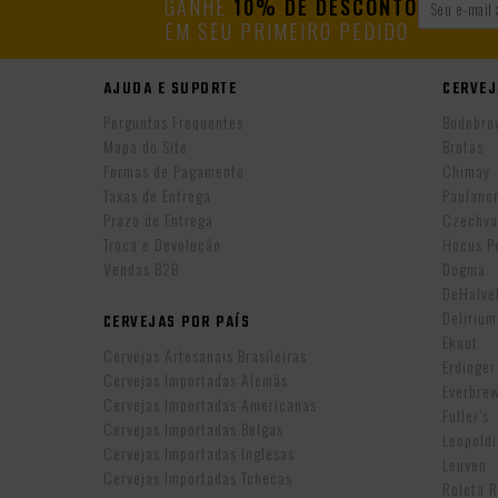
GANHE
10% DE DESCONTO
EM SEU PRIMEIRO PEDIDO
AJUDA E SUPORTE
CERVEJ
Perguntas Frequentes
Bodebro
Mapa do Site
Brotas
Formas de Pagamento
Chimay
Taxas de Entrega
Paulane
Prazo de Entrega
Czechva
Troca e Devolução
Hocus P
Vendas B2B
Dogma
DeHalv
Delirium
CERVEJAS POR PAÍS
Ekaut
Cervejas Artesanais Brasileiras
Erdinger
Cervejas Importadas Alemãs
Everbre
Cervejas Importadas Americanas
Fuller’s
Cervejas Importadas Belgas
Leopold
Cervejas Importadas Inglesas
Leuven
Cervejas Importadas Tchecas
Roleta 