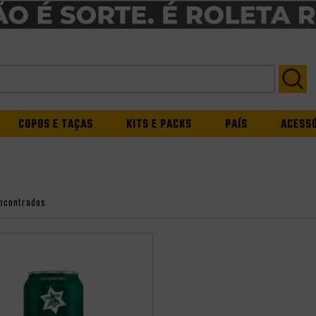
COPOS E TAÇAS
KITS E PACKS
PAÍS
ACESS
ncontrados