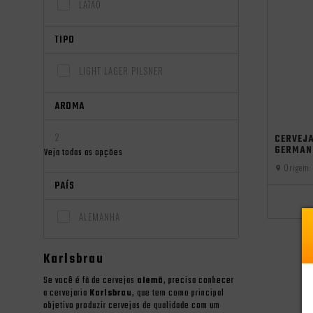
LATÃO
TIPO
LIGHT LAGER PILSNER
AROMA
oktoberfest
2
CERVEJ
GERMAN
Veja todas as opções
Origem:
PAÍS
ALEMANHA
Karlsbrau
Se você é fã de cervejas
alemã
, precisa conhecer
a cervejaria
Karlsbrau
, que tem como principal
objetivo produzir cervejas de qualidade com um