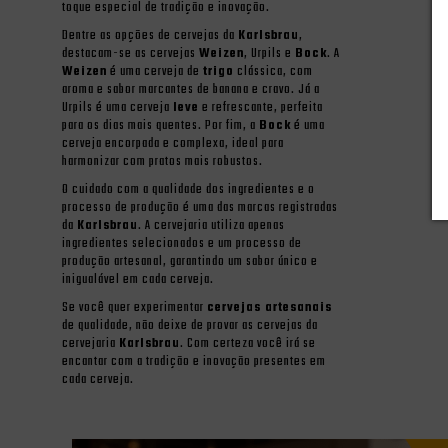
toque especial de tradição e inovação.
Dentre as opções de cervejas da
Karlsbrau
,
destacam-se as cervejas
Weizen
, Urpils e
Bock
. A
Weizen
é uma cerveja de
trigo
clássica, com
aroma e sabor marcantes de banana e cravo. Já a
Urpils é uma cerveja
leve
e refrescante, perfeita
para os dias mais quentes. Por fim, a
Bock
é uma
cerveja encorpada e complexa, ideal para
harmonizar com pratos mais robustos.
O cuidado com a qualidade dos ingredientes e o
processo de produção é uma das marcas registradas
da
Karlsbrau
. A cervejaria utiliza apenas
ingredientes selecionados e um processo de
produção artesanal, garantindo um sabor único e
inigualável em cada cerveja.
Se você quer experimentar
cervejas artesanais
de qualidade, não deixe de provar as cervejas da
cervejaria
Karlsbrau
. Com certeza você irá se
encantar com a tradição e inovação presentes em
cada cerveja.