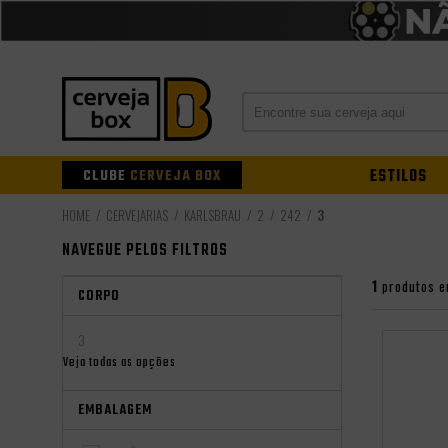
CLUBE
CERVEJA BOX
ESTILOS
CERVEJARIAS
KARLSBRAU
2
242
3
NAVEGUE PELOS FILTROS
1
produtos e
CORPO
3
Veja todas as opções
EMBALAGEM