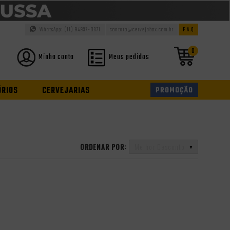
WhatsApp: (11) 94937-0371
contato@cervejabox.com.br
F.A.Q
0
Minha conta
Meus pedidos
ÓRIOS
CERVEJARIAS
PROMOÇÃO
ORDENAR POR:
Melhor Desconto