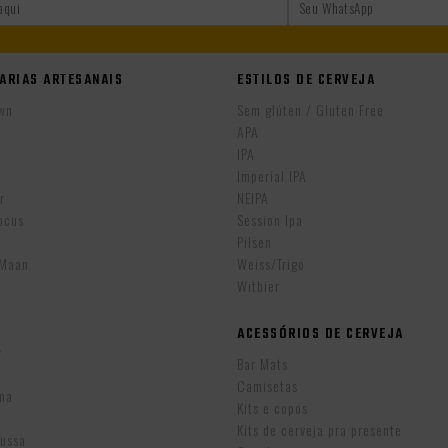
ARIAS ARTESANAIS
ESTILOS DE CERVEJA
wn
Sem glúten / Gluten Free
APA
IPA
r
Imperial IPA
r
NEIPA
ocus
Session Ipa
Pilsen
eMaan
Weiss/Trigo
Witbier
ACESSÓRIOS DE CERVEJA
w
Bar Mats
Camisetas
ina
Kits e copos
Kits de cerveja pra presente
Russa