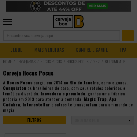
CLUBE
MAIS VENDIDAS
COMPRE E GANHE
IPA
CERVEJARIAS
HOCUS POCUS
HOCUS-POCUS
292
BELGIAN ALE
Cerveja Hocus Pocus
A
Hocus Pocus
surgiu em 2014 no
Rio de Janeiro
, como ciganos.
Conquistou
os brasileiros de cara, com seus rótulos coloridos e
temática divertida.
Inovadora e premiada
, ganhou uma fábrica
própria em 2019 para atender a demanda.
Magic Trap
,
Apa
Cadabra
,
Interestellar
e outros te transportam para um mundo de
magia!
FILTROS