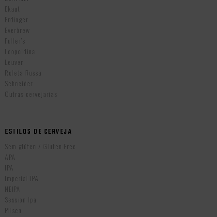
Ekaut
Erdinger
Everbrew
Fuller’s
Leopoldina
Leuven
Roleta Russa
Schneider
Outras cervejarias
ESTILOS DE CERVEJA
Sem glúten / Gluten Free
APA
IPA
Imperial IPA
NEIPA
Session Ipa
Pilsen