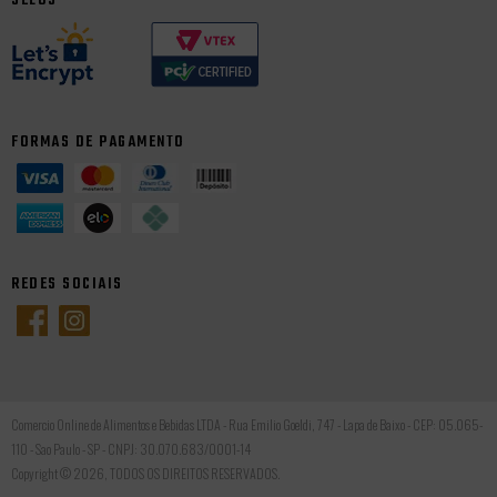
SELOS
FORMAS DE PAGAMENTO
REDES SOCIAIS
Comercio Online de Alimentos e Bebidas LTDA - Rua Emilio Goeldi, 747 - Lapa de Baixo - CEP: 05.065-
110 - Sao Paulo - SP - CNPJ: 30.070.683/0001-14
Copyright © 2026, TODOS OS DIREITOS RESERVADOS.