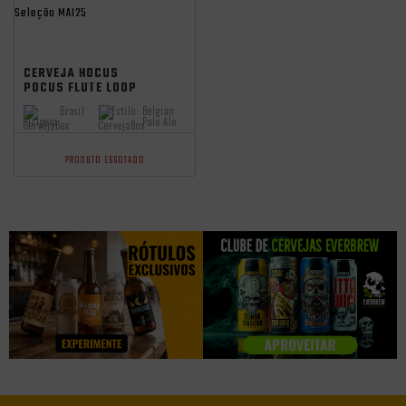
Seleção MAI25
CERVEJA HOCUS
POCUS FLUTE LOOP
BELGIAN ALE 500ML
Brasil
Estilo:
Belgian
Origem:
Pale Ale
PRODUTO ESGOTADO