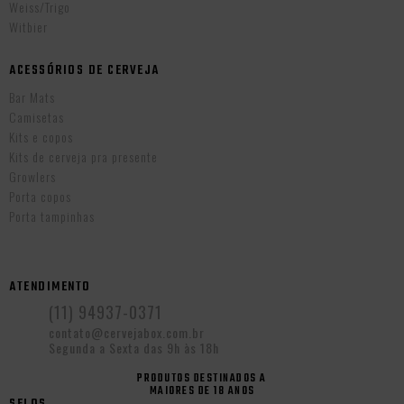
Weiss/Trigo
Witbier
ACESSÓRIOS DE CERVEJA
Bar Mats
Camisetas
Kits e copos
Kits de cerveja pra presente
Growlers
Porta copos
Porta tampinhas
ATENDIMENTO
(11) 94937-0371
contato@cervejabox.com.br
Segunda a Sexta das 9h às 18h
PRODUTOS DESTINADOS A
MAIORES DE 18 ANOS