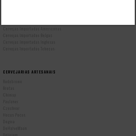
CERVEJAS POR PAÍS
Cervejas Artesanais Brasileiras
Cervejas Importadas Alemãs
Cervejas Importadas Americanas
Cervejas Importadas Belgas
Cervejas Importadas Inglesas
Cervejas Importadas Tchecas
CERVEJARIAS ARTESANAIS
Bodebrown
Brotas
Chimay
Paulaner
Czechvar
Hocus Pocus
Dogma
DeHalveMaan
Delirium