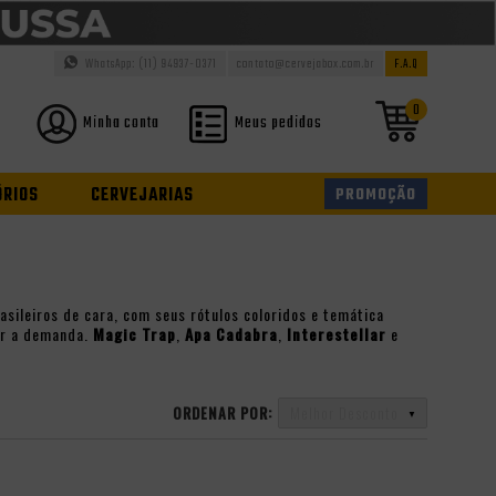
WhatsApp: (11) 94937-0371
contato@cervejabox.com.br
F.A.Q
0
Minha conta
Meus pedidos
ÓRIOS
CERVEJARIAS
PROMOÇÃO
asileiros de cara, com seus rótulos coloridos e temática
er a demanda.
Magic Trap
,
Apa Cadabra
,
Interestellar
e
ORDENAR POR:
Melhor Desconto