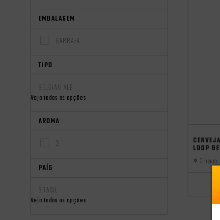
EMBALAGEM
GARRAFA
TIPO
BELGIAN ALE
Veja todas as opções
AROMA
Seleção MA
CERVEJ
3
LOOP BE
Origem:
PAÍS
BRASIL
Veja todas as opções