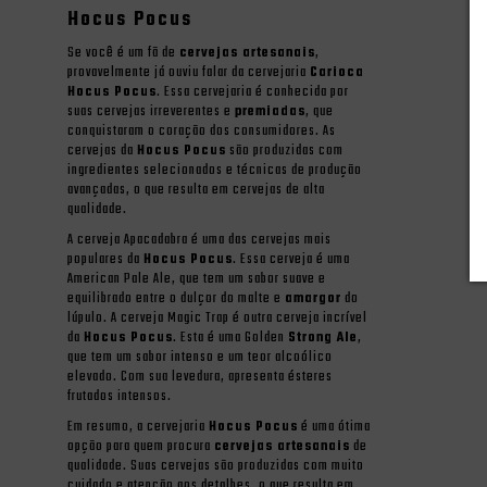
Hocus Pocus
Se você é um fã de
cervejas artesanais
,
provavelmente já ouviu falar da cervejaria
Carioca
Hocus Pocus
. Essa cervejaria é conhecida por
suas cervejas irreverentes e
premiadas
, que
conquistaram o coração dos consumidores. As
cervejas da
Hocus Pocus
são produzidas com
ingredientes selecionados e técnicas de produção
avançadas, o que resulta em cervejas de alta
qualidade.
A cerveja Apacadabra é uma das cervejas mais
populares da
Hocus Pocus
. Essa cerveja é uma
American Pale Ale, que tem um sabor suave e
equilibrado entre o dulçor do malte e
amargor
do
lúpulo. A cerveja Magic Trap é outra cerveja incrível
da
Hocus Pocus
. Esta é uma Golden
Strong Ale
,
que tem um sabor intenso e um teor alcoólico
elevado. Com sua levedura, apresenta ésteres
frutados intensos.
Em resumo, a cervejaria
Hocus Pocus
é uma ótima
opção para quem procura
cervejas artesanais
de
qualidade. Suas cervejas são produzidas com muito
cuidado e atenção aos detalhes, o que resulta em