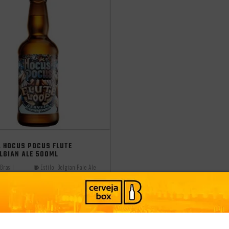
I25
A HOCUS POCUS FLUTE
LGIAN ALE 500ML
Brasil
Estilo:
Belgian Pale Ale
PRODUTO ESGOTADO