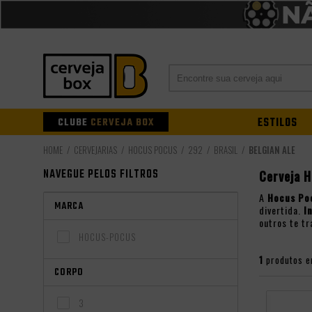
CLUBE
CERVEJA BOX
ESTILOS
CERVEJARIAS
HOCUS POCUS
292
BRASIL
BELGIAN ALE
NAVEGUE PELOS FILTROS
Cerveja 
A
Hocus Po
MARCA
divertida.
I
outros te t
HOCUS-POCUS
1
produtos e
CORPO
3