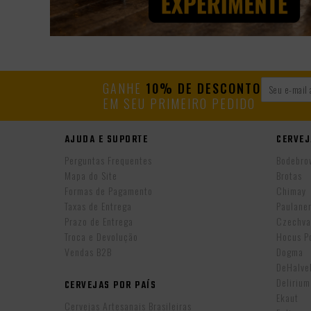
GANHE
10% DE DESCONTO
EM SEU PRIMEIRO PEDIDO
AJUDA E SUPORTE
CERVEJ
Perguntas Frequentes
Bodebro
Mapa do Site
Brotas
Formas de Pagamento
Chimay
Taxas de Entrega
Paulane
Prazo de Entrega
Czechva
Troca e Devolução
Hocus P
Vendas B2B
Dogma
DeHalv
Delirium
CERVEJAS POR PAÍS
Ekaut
Cervejas Artesanais Brasileiras