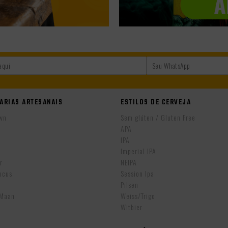
ARIAS ARTESANAIS
ESTILOS DE CERVEJA
wn
Sem glúten / Gluten Free
APA
IPA
r
Imperial IPA
r
NEIPA
ocus
Session Ipa
Pilsen
eMaan
Weiss/Trigo
Witbier