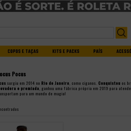
COPOS E TAÇAS
KITS E PACKS
PAÍS
ACESS
Hocus Pocus
cus
surgiu em 2014 no
Rio de Janeiro
, como ciganos.
Conquistou
os br
novadora e premiada
, ganhou uma fábrica própria em 2019 para atend
ransportam para um mundo de magia!
ncontrados