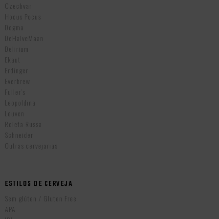
Czechvar
Hocus Pocus
Dogma
DeHalveMaan
Delirium
Ekaut
Erdinger
Everbrew
Fuller’s
Leopoldina
Leuven
Roleta Russa
Schneider
Outras cervejarias
ESTILOS DE CERVEJA
Sem glúten / Gluten Free
APA