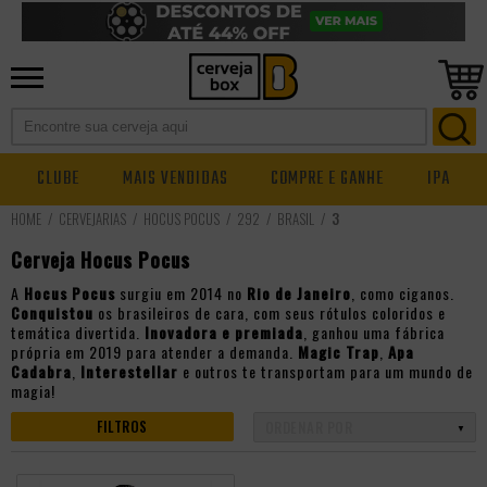
CLUBE
MAIS VENDIDAS
COMPRE E GANHE
IPA
CERVEJARIAS
HOCUS POCUS
292
BRASIL
3
Cerveja Hocus Pocus
A
Hocus Pocus
surgiu em 2014 no
Rio de Janeiro
, como ciganos.
Conquistou
os brasileiros de cara, com seus rótulos coloridos e
temática divertida.
Inovadora e premiada
, ganhou uma fábrica
própria em 2019 para atender a demanda.
Magic Trap
,
Apa
Cadabra
,
Interestellar
e outros te transportam para um mundo de
magia!
FILTROS