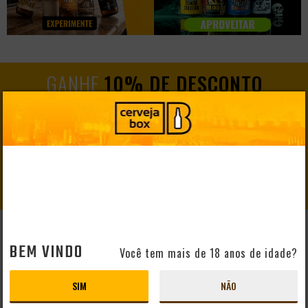
GANHE
10% DE DESCONTO
EM SEU PRIMEIRO PEDIDO
CADASTRAR
BEM VINDO
AJUDA E SUPORTE
Você tem mais de 18 anos de idade?
Perguntas Frequentes
Mapa do Site
SIM
NÃO
Formas de Pagamento