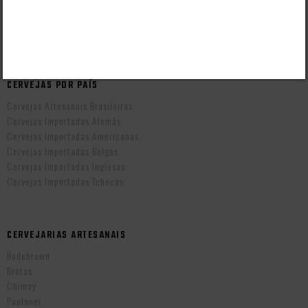
Taxas de Entrega
Prazo de Entrega
Troca e Devolução
Vendas B2B
CERVEJAS POR PAÍS
Cervejas Artesanais Brasileiras
Cervejas Importadas Alemãs
Cervejas Importadas Americanas
Cervejas Importadas Belgas
Cervejas Importadas Inglesas
Cervejas Importadas Tchecas
CERVEJARIAS ARTESANAIS
Bodebrown
Brotas
Chimay
Paulaner