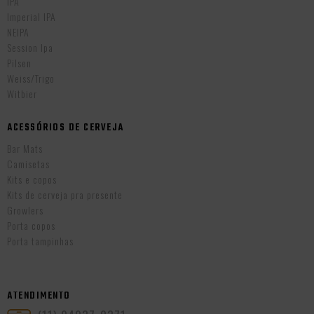
IPA
Imperial IPA
NEIPA
Session Ipa
Pilsen
Weiss/Trigo
Witbier
ACESSÓRIOS DE CERVEJA
Bar Mats
Camisetas
Kits e copos
Kits de cerveja pra presente
Growlers
Porta copos
Porta tampinhas
ATENDIMENTO