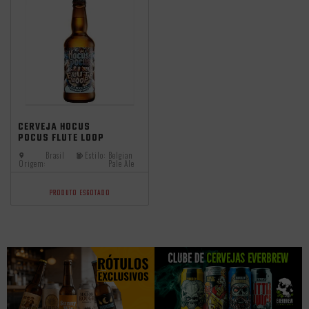
Seleção MAI25
CERVEJA HOCUS
POCUS FLUTE LOOP
BELGIAN ALE 500ML
Brasil
Estilo:
Belgian
Origem:
Pale Ale
PRODUTO ESGOTADO