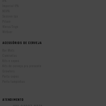
IPA
Imperial IPA
NEIPA
Session Ipa
Pilsen
Weiss/Trigo
Witbier
ACESSÓRIOS DE CERVEJA
Bar Mats
Camisetas
Kits e copos
Kits de cerveja pra presente
Growlers
Porta copos
Porta tampinhas
ATENDIMENTO