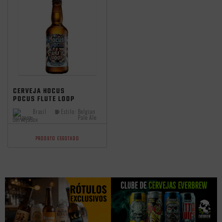
Seleção MAI25
CERVEJA HOCUS
POCUS FLUTE LOOP
BELGIAN ALE 500ML
Brasil
Estilo:
Belgian
Origem:
Pale Ale
PRODUTO ESGOTADO