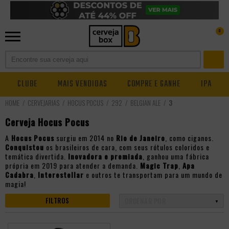
0
CLUBE
MAIS VENDIDAS
COMPRE E GANHE
IPA
CERVEJARIAS
HOCUS POCUS
292
BELGIAN ALE
3
Cerveja Hocus Pocus
A
Hocus Pocus
surgiu em 2014 no
Rio de Janeiro
, como ciganos.
Conquistou
os brasileiros de cara, com seus rótulos coloridos e
temática divertida.
Inovadora e premiada
, ganhou uma fábrica
própria em 2019 para atender a demanda.
Magic Trap
,
Apa
Cadabra
,
Interestellar
e outros te transportam para um mundo de
magia!
FILTROS