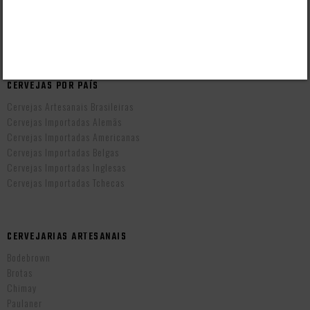
Taxas de Entrega
Prazo de Entrega
Troca e Devolução
Vendas B2B
CERVEJAS POR PAÍS
Cervejas Artesanais Brasileiras
Cervejas Importadas Alemãs
Cervejas Importadas Americanas
Cervejas Importadas Belgas
Cervejas Importadas Inglesas
Cervejas Importadas Tchecas
CERVEJARIAS ARTESANAIS
Bodebrown
Brotas
Chimay
Paulaner