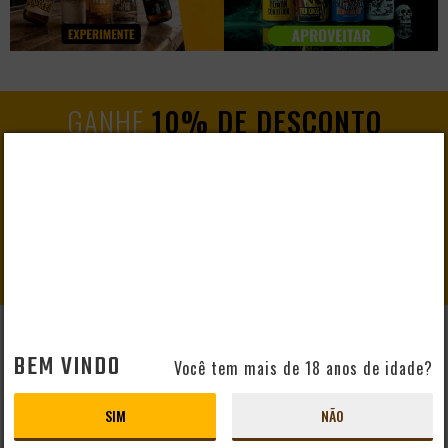
GANHE
10% DE DESCONTO
EM SEU PRIMEIRO PEDIDO
CADASTRAR
BEM VINDO
AJUDA E SUPORTE
Você tem mais de 18 anos de idade?
Perguntas Frequentes
Mapa do Site
SIM
NÃO
Formas de Pagamento