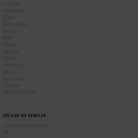
Czechvar
Hocus Pocus
Dogma
DeHalveMaan
Delirium
Ekaut
Erdinger
Everbrew
Fuller’s
Leopoldina
Leuven
Roleta Russa
Schneider
Outras cervejarias
ESTILOS DE CERVEJA
Sem glúten / Gluten Free
APA