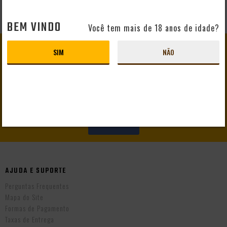
BEM VINDO
Você tem mais de 18 anos de idade?
GANHE
10% DE DESCONTO
SIM
NÃO
EM SEU PRIMEIRO PEDIDO
CADASTRAR
AJUDA E SUPORTE
Perguntas Frequentes
Mapa do Site
Formas de Pagamento
Taxas de Entrega