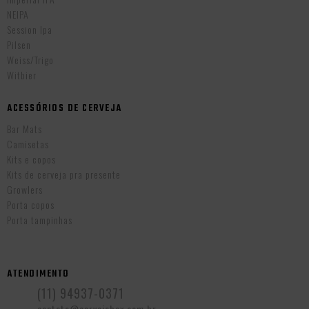
NEIPA
Session Ipa
Pilsen
Weiss/Trigo
Witbier
ACESSÓRIOS DE CERVEJA
Bar Mats
Camisetas
Kits e copos
Kits de cerveja pra presente
Growlers
Porta copos
Porta tampinhas
ATENDIMENTO
(11) 94937-0371
contato@cervejabox.com.br