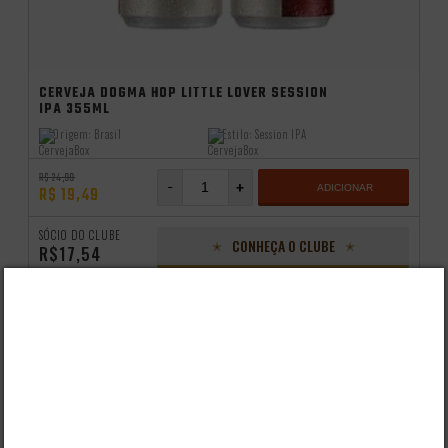
CERVEJA DOGMA HOP LITTLE LOVER SESSION
IPA 355ML
Origem:
Brasil
Estilo:
Session IPA
R$ 24,99
-
+
ADICIONAR
R$ 19,49
SÓCIO DO CLUBE
CONHEÇA O CLUBE
R$17,54