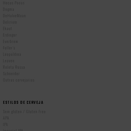
Hocus Pocus
Dogma
DeHalveMaan
Delirium
Ekaut
Erdinger
Everbrew
Fuller’s
Leopoldina
Leuven
Roleta Russa
Schneider
Outras cervejarias
ESTILOS DE CERVEJA
Sem glúten / Gluten Free
APA
IPA
Imperial IPA