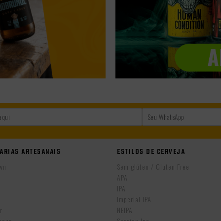
ARIAS ARTESANAIS
ESTILOS DE CERVEJA
wn
Sem glúten / Gluten Free
APA
IPA
r
Imperial IPA
r
NEIPA
ocus
Session Ipa