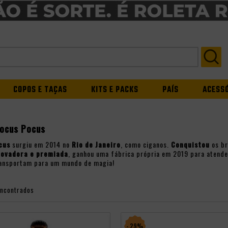
COPOS E TAÇAS
KITS E PACKS
PAÍS
ACESS
Hocus Pocus
cus
surgiu em 2014 no
Rio de Janeiro
, como ciganos.
Conquistou
os br
novadora e premiada
, ganhou uma fábrica própria em 2019 para atend
ransportam para um mundo de magia!
encontrados
- 29%