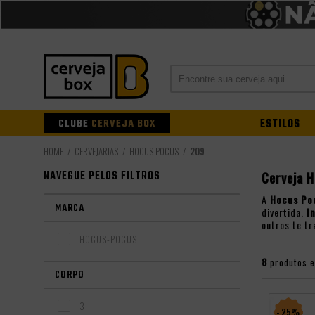
CLUBE
CERVEJA BOX
ESTILOS
CERVEJARIAS
HOCUS POCUS
209
NAVEGUE PELOS FILTROS
Cerveja 
A
Hocus Po
MARCA
divertida.
I
outros te t
HOCUS-POCUS
8
produtos 
CORPO
3
- 25%