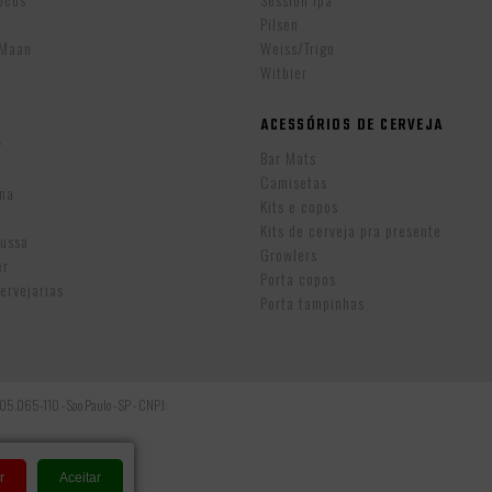
Pilsen
eMaan
Weiss/Trigo
Witbier
ACESSÓRIOS DE CERVEJA
w
Bar Mats
Camisetas
ina
Kits e copos
Kits de cerveja pra presente
Russa
Growlers
er
Porta copos
ervejarias
Porta tampinhas
: 05.065-110 - Sao Paulo - SP - CNPJ:
r
Aceitar