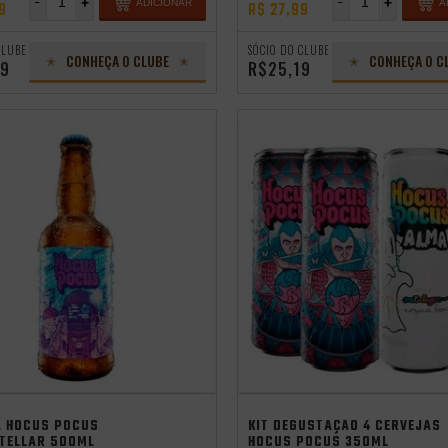
-
+
-
+
ADICIONAR
A
9
R$ 27,99
CLUBE
SÓCIO DO CLUBE
CONHEÇA O CLUBE
CONHEÇA O C
09
R$25,19
cia
independência
Saldão de Verão
A HOCUS POCUS
KIT DEGUSTAÇÃO 4 CERVEJAS
STELLAR 500ML
HOCUS POCUS 350ML