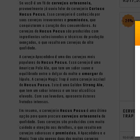
Se você é um fã de
cervejas artesanais
,
provavelmente já ouviu falar da cervejaria
Carioca
Hocus Pocus
. Essa cervejaria é conhecida por
suas cervejas irreverentes e
premiadas
, que
- 24%
conquistaram o coração dos consumidores. As
cervejas da
Hocus Pocus
são produzidas com
ingredientes selecionados e técnicas de produção
avançadas, o que resulta em cervejas de alta
qualidade.
A cerveja Apacadabra é uma das cervejas mais
populares da
Hocus Pocus
. Essa cerveja é uma
American Pale Ale, que tem um sabor suave e
equilibrado entre o dulçor do malte e
amargor
do
lúpulo. A cerveja Magic Trap é outra cerveja incrível
da
Hocus Pocus
. Esta é uma Golden
Strong Ale
,
que tem um sabor intenso e um teor alcoólico
elevado. Com sua levedura, apresenta ésteres
frutados intensos.
independên
Em resumo, a cervejaria
Hocus Pocus
é uma ótima
CERVEJ
TRAP 5
opção para quem procura
cervejas artesanais
de
qualidade. Suas cervejas são produzidas com muito
cuidado e atenção aos detalhes, o que resulta em
cervejas saborosas e
premiadas
. A Apacadabra e a
R$ 37,99
Magic Trap são apenas duas das muitas cervejas