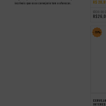
R$ 28,9
incríveis que essa cervejaria tem a oferecer.
SÓCIO DO 
R$26,
- 19%
independên
CERVEJ
INTERE