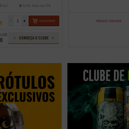
Brasil
Estilo:
American IPA
-
+
PRODUTO ESGOTADO
ADICIONAR
99
CLUBE
CONHEÇA O CLUBE
60