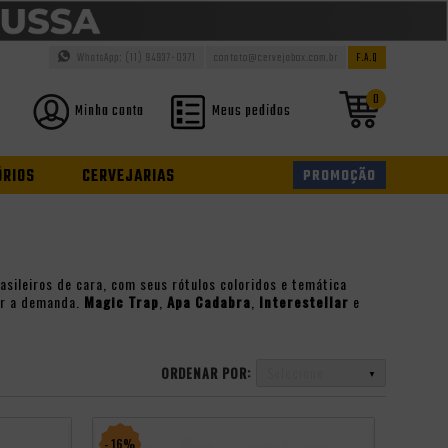
WhatsApp: (11) 94937-0371
contato@cervejabox.com.br
F.A.Q
0
Minha conta
Meus pedidos
ÓRIOS
CERVEJARIAS
PROMOÇÃO
asileiros de cara, com seus rótulos coloridos e temática
er a demanda.
Magic Trap
,
Apa Cadabra
,
Interestellar
e
ORDENAR POR:
Selecione
- 16%