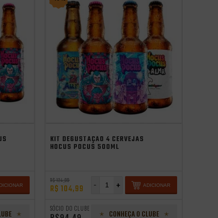
independência
US
KIT DEGUSTAÇÃO 4 CERVEJAS
HOCUS POCUS 500ML
R$ 124,99
-
+
DICIONAR
ADICIONAR
R$ 104,99
SÓCIO DO CLUBE
LUBE
CONHEÇA O CLUBE
R$94,49