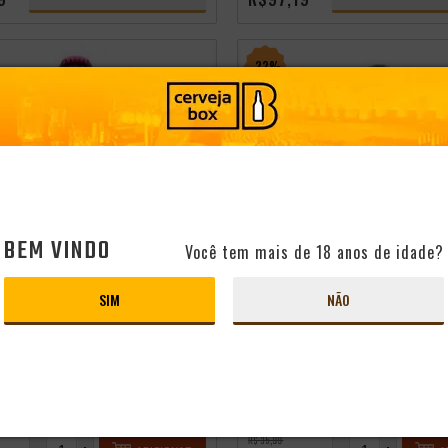
- 22%
BEM VINDO
Você tem mais de 18 anos de idade?
SIM
NÃO
cia
independência
A HOCUS POCUS MAGIC
CERVEJA HOCUS POCUS APA
00ML
CADABRA 500ML
R$ 35,99