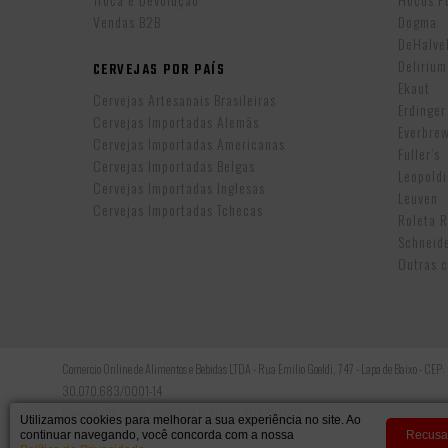
Vendas B2B
Dogma
DeHalv
Delirium
CERVEJAS POR PAÍS
Ekaut
Cervejas Artesanais Brasileiras
Erdinger
Cervejas Importadas Alemãs
Everbre
Cervejas Importadas Americanas
Fuller’s
Cervejas Importadas Belgas
Leopold
Cervejas Importadas Inglesas
Leuven
Cervejas Importadas Tchecas
Roleta 
Schneid
Outras c
Comercio Online de Alimentos e Bebidas LTDA - Rua Emilio Goeldi, 747 - Lapa de Baixo - CEP
30.070.683/0001-14
Copyright © 2026, TODOS OS DIREITOS RESERVADOS.
Utilizamos cookies para melhorar a sua experiência no site. Ao
continuar navegando, você concorda com a nossa
Recusa