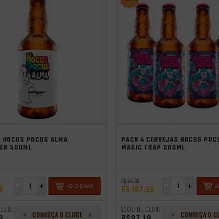
cia
erão
independência
Saldão de Verão
A HOCUS POCUS ALMA
PACK 4 CERVEJAS HOCUS POC
GER 500ML
MAGIC TRAP 500ML
R$ 151,99
-
+
-
+
ADICIONAR
A
8
R$ 107,99
CLUBE
SÓCIO DO CLUBE
CONHEÇA O CLUBE
CONHEÇA O C
9
R$97,19