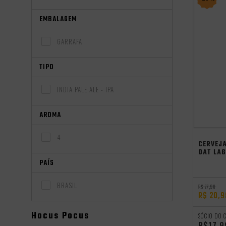
EMBALAGEM
GARRAFA
TIPO
INDIA PALE ALE - IPA
AROMA
independên
Saldão de V
4
CERVEJ
OAT LA
PAÍS
BRASIL
R$ 27,98
R$ 20,9
Hocus Pocus
SÓCIO DO 
R$17,9