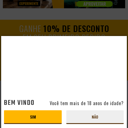
GANHE
10% DE DESCONTO
EM SEU PRIMEIRO PEDIDO
CADASTRAR
AJUDA E SUPORTE
BEM VINDO
Você tem mais de 18 anos de idade?
Perguntas Frequentes
Mapa do Site
SIM
NÃO
Formas de Pagamento
Taxas de Entrega