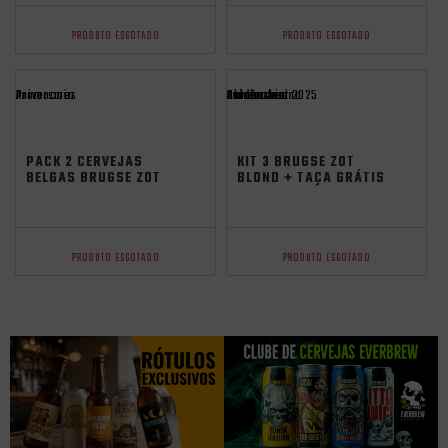
PRODUTO ESGOTADO
PRODUTO ESGOTADO
Promocoes
Aniversario
Promocoes
Aniversario
Saldão Junino
oktoberfest 2025
PACK 2 CERVEJAS
KIT 3 BRUGSE ZOT
BELGAS BRUGSE ZOT
BLOND + TAÇA GRÁTIS
BLOND 750ML + TAÇA
GRÁTIS
PRODUTO ESGOTADO
PRODUTO ESGOTADO