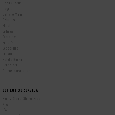
Hocus Pocus
Dogma
DeHalveMaan
Delirium
Ekaut
Erdinger
Everbrew
Fuller’s
Leopoldina
Leuven
Roleta Russa
Schneider
Outras cervejarias
ESTILOS DE CERVEJA
Sem glúten / Gluten Free
APA
IPA