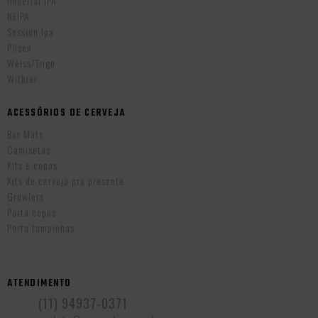
Imperial IPA
NEIPA
Session Ipa
Pilsen
Weiss/Trigo
Witbier
ACESSÓRIOS DE CERVEJA
Bar Mats
Camisetas
Kits e copos
Kits de cerveja pra presente
Growlers
Porta copos
Porta tampinhas
ATENDIMENTO
(11) 94937-0371