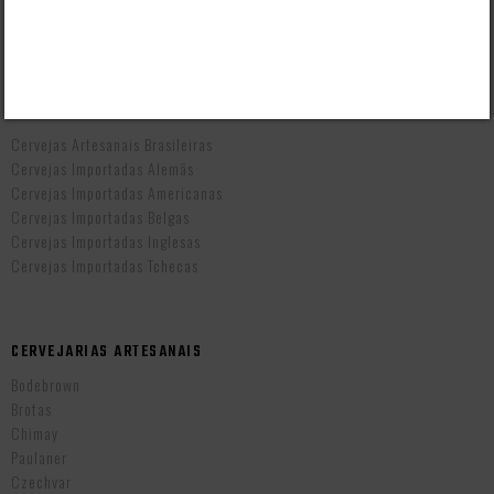
Prazo de Entrega
Troca e Devolução
Vendas B2B
CERVEJAS POR PAÍS
Cervejas Artesanais Brasileiras
Cervejas Importadas Alemãs
Cervejas Importadas Americanas
Cervejas Importadas Belgas
Cervejas Importadas Inglesas
Cervejas Importadas Tchecas
CERVEJARIAS ARTESANAIS
Bodebrown
Brotas
Chimay
Paulaner
Czechvar