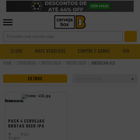
CLUBE
MAIS VENDIDAS
COMPRE E GANHE
IPA
CERVEJARIAS
BROTAS BEER
BROTAS BEER
AMERICAN ALE
FILTROS
Promocoes
Aniversario
PACK 4 CERVEJAS
BROTAS BEER IPA
500ML
Brasil
Origem: