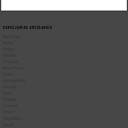
Cervejas Importadas Tchecas
CERVEJARIAS ARTESANAIS
Bodebrown
Brotas
Chimay
Paulaner
Czechvar
Hocus Pocus
Dogma
DeHalveMaan
Delirium
Ekaut
Erdinger
Everbrew
Fuller’s
Leopoldina
Leuven