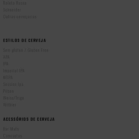
Roleta Russa
Schneider
Outras cervejarias
ESTILOS DE CERVEJA
Sem glúten / Gluten Free
APA
IPA
Imperial IPA
NEIPA
Session Ipa
Pilsen
Weiss/Trigo
Witbier
ACESSÓRIOS DE CERVEJA
Bar Mats
Camisetas