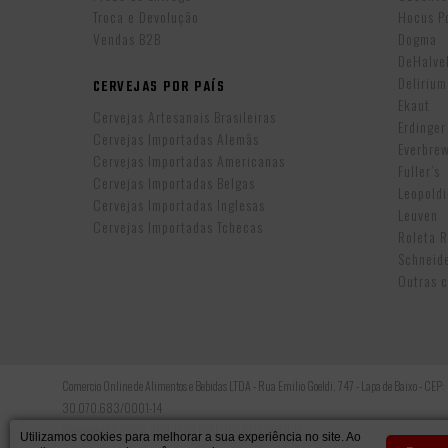
Troca e Devolução
Hocus P
Vendas B2B
Dogma
DeHalv
Delirium
CERVEJAS POR PAÍS
Ekaut
Cervejas Artesanais Brasileiras
Erdinger
Cervejas Importadas Alemãs
Everbre
Cervejas Importadas Americanas
Fuller’s
Cervejas Importadas Belgas
Leopold
Cervejas Importadas Inglesas
Leuven
Cervejas Importadas Tchecas
Roleta 
Schneid
Outras c
Comercio Online de Alimentos e Bebidas LTDA - Rua Emilio Goeldi, 747 - Lapa de Baixo - CEP
30.070.683/0001-14
Copyright © 2026, TODOS OS DIREITOS RESERVADOS.
Utilizamos cookies para melhorar a sua experiência no site. Ao