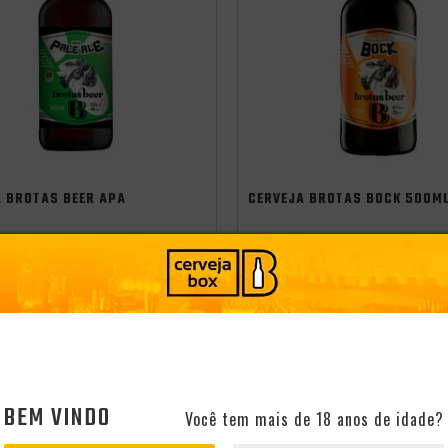
A BROTAS BEER APA
CERVEJA BROTAS BOCK 500M
Brasil
Estilo:
Origem:
Brasil
Estilo:
Bock
American Pale Ale - APA
-
+
PRODUTO ESGOTADO
ADICIONAR
8
CLUBE
CONHEÇA O CLUBE
0
BEM VINDO
Você tem mais de 18 anos de idade?