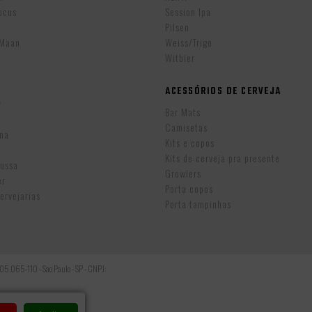
ocus
Session Ipa
Pilsen
eMaan
Weiss/Trigo
Witbier
ACESSÓRIOS DE CERVEJA
w
Bar Mats
Camisetas
ina
Kits e copos
Kits de cerveja pra presente
Russa
Growlers
er
Porta copos
ervejarias
Porta tampinhas
: 05.065-110 - Sao Paulo - SP - CNPJ: