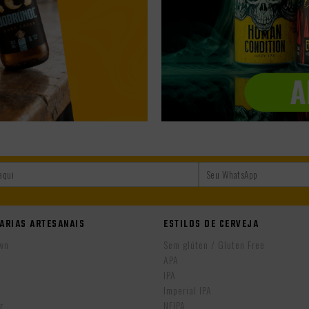
ARIAS ARTESANAIS
ESTILOS DE CERVEJA
wn
Sem glúten / Gluten Free
APA
IPA
r
Imperial IPA
r
NEIPA