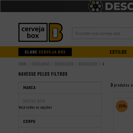
CLUBE
CERVEJA BOX
ESTILOS
CERVEJARIAS
BROTAS BEER
BROTAS BEER
4
NAVEGUE PELOS FILTROS
3
produtos 
MARCA
BROTAS BEER
- 25%
Veja todas as opções
CORPO