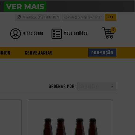
WhatsApp: (11) 94937-0371
contato@cervejabox.com.br
F.A.Q
0
Minha conta
Meus pedidos
ÓRIOS
CERVEJARIAS
PROMOÇÃO
ORDENAR POR:
Selecione