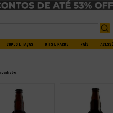
COPOS E TAÇAS
KITS E PACKS
PAÍS
ACESS
encontrados