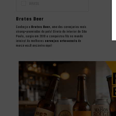
BRASIL
Brotas Beer
Conheça a
Brotas Beer
, uma das cervejarias mais
strong>
premiadas
do país! Direto do interior de São
Paulo, surgiu em 2010 e conquistou fãs no mundo
inteiro! As melhores
cervejas artesanais
da
marca você encontra aqui!