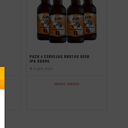
Promocoes
Aniversario
L
PACK 4 CERVEJAS BROTAS BEER
IPA 500ML
Origem:
Brasil
PRODUTO ESGOTADO