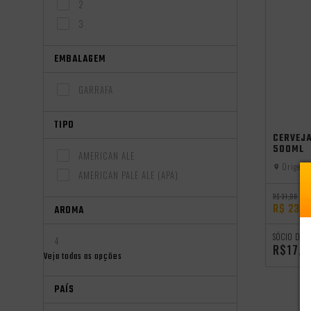
2
3
EMBALAGEM
GARRAFA
TIPO
CERVEJ
500ML
AMERICAN ALE
Origem:
AMERICAN PALE ALE (APA)
R$ 31,98
R$ 23,9
AROMA
SÓCIO DO 
4
R$17,1
Veja todas as opções
PAÍS