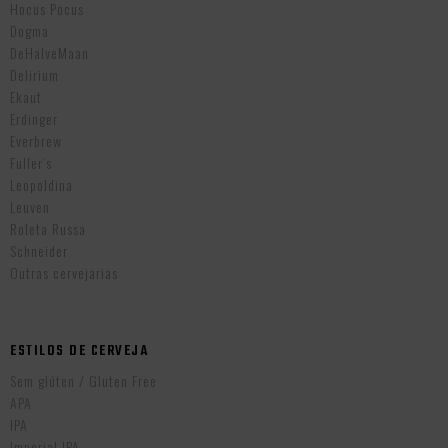
Hocus Pocus
Dogma
DeHalveMaan
Delirium
Ekaut
Erdinger
Everbrew
Fuller’s
Leopoldina
Leuven
Roleta Russa
Schneider
Outras cervejarias
ESTILOS DE CERVEJA
Sem glúten / Gluten Free
APA
IPA
Imperial IPA