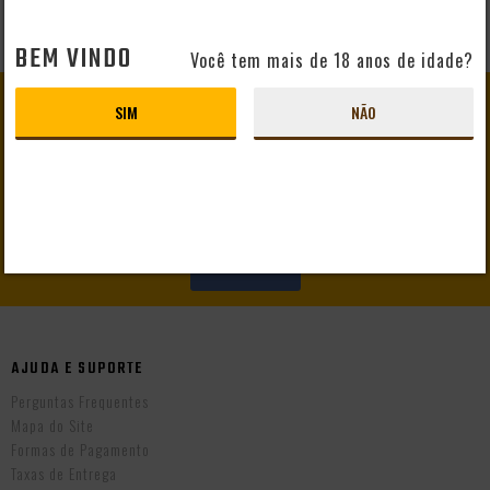
BEM VINDO
Você tem mais de 18 anos de idade?
GANHE
10% DE DESCONTO
SIM
NÃO
EM SEU PRIMEIRO PEDIDO
CADASTRAR
AJUDA E SUPORTE
Perguntas Frequentes
Mapa do Site
Formas de Pagamento
Taxas de Entrega