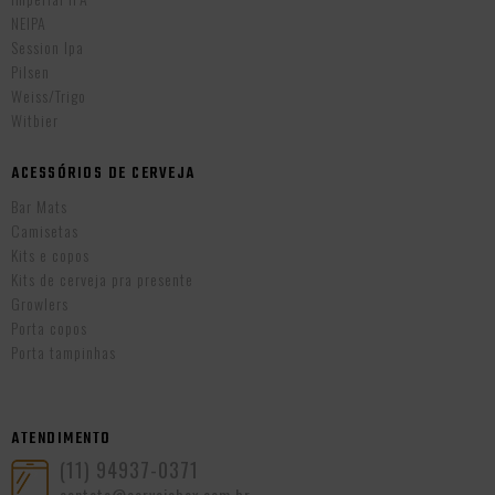
NEIPA
Session Ipa
Pilsen
Weiss/Trigo
Witbier
ACESSÓRIOS DE CERVEJA
Bar Mats
Camisetas
Kits e copos
Kits de cerveja pra presente
Growlers
Porta copos
Porta tampinhas
ATENDIMENTO
(11) 94937-0371
contato@cervejabox.com.br