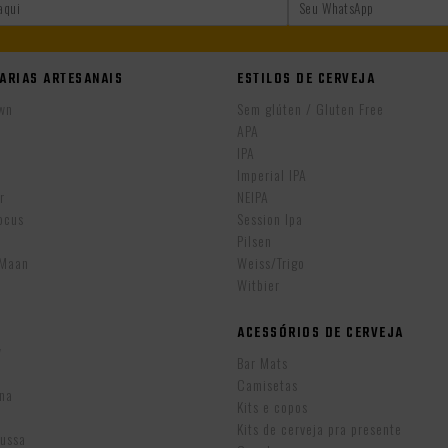
ARIAS ARTESANAIS
ESTILOS DE CERVEJA
wn
Sem glúten / Gluten Free
APA
IPA
r
Imperial IPA
r
NEIPA
ocus
Session Ipa
Pilsen
eMaan
Weiss/Trigo
Witbier
ACESSÓRIOS DE CERVEJA
w
Bar Mats
Camisetas
ina
Kits e copos
Kits de cerveja pra presente
Russa