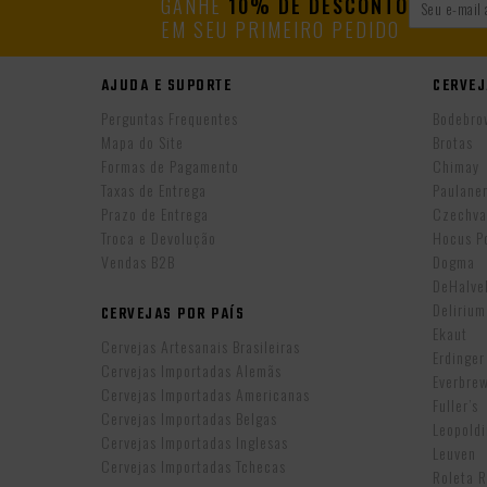
GANHE
10% DE DESCONTO
EM SEU PRIMEIRO PEDIDO
AJUDA E SUPORTE
CERVEJ
Perguntas Frequentes
Bodebro
Mapa do Site
Brotas
Formas de Pagamento
Chimay
Taxas de Entrega
Paulane
Prazo de Entrega
Czechva
Troca e Devolução
Hocus P
Vendas B2B
Dogma
DeHalv
Delirium
CERVEJAS POR PAÍS
Ekaut
Cervejas Artesanais Brasileiras
Erdinger
Cervejas Importadas Alemãs
Everbre
Cervejas Importadas Americanas
Fuller’s
Cervejas Importadas Belgas
Leopold
Cervejas Importadas Inglesas
Leuven
Cervejas Importadas Tchecas
Roleta 