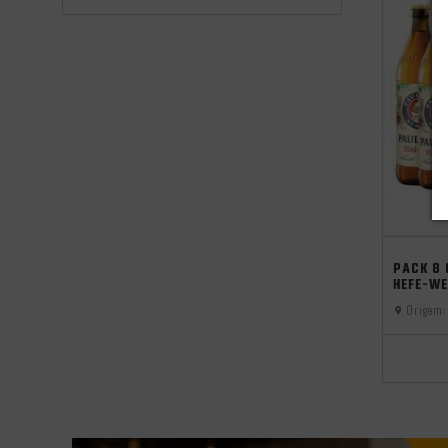
PACK 8
HEFE-W
Origem: