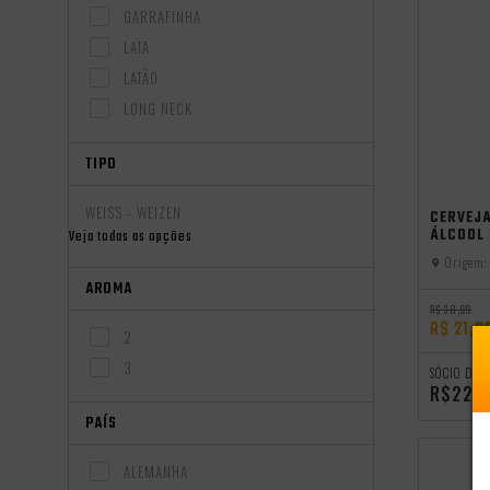
GARRAFINHA
LATA
LATÃO
LONG NECK
TIPO
WEISS - WEIZEN
CERVEJA
ÁLCOOL
Veja todas as opções
Origem:
AROMA
R$ 30,99
R$ 21,9
2
3
SÓCIO DO 
R$22,
PAÍS
ALEMANHA