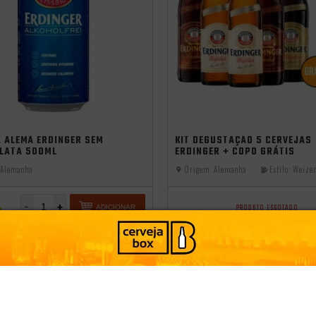
 ALEMÃ ERDINGER SEM
KIT DEGUSTAÇÃO 5 CERVEJAS
 LATA 500ML
ERDINGER + COPO GRÁTIS
Alemanha
Origem:
Alemanha
Estilo:
Weize
-
+
PRODUTO ESGOTADO
ADICIONAR
9
CLUBE
CONHEÇA O CLUBE
49