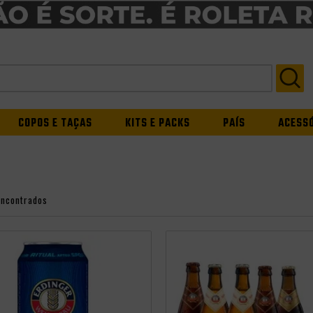
COPOS E TAÇAS
KITS E PACKS
PAÍS
ACESS
encontrados