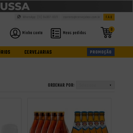
WhatsApp: (11) 94937-0371
contato@cervejabox.com.br
F.A.Q
0
Minha conta
Meus pedidos
ÓRIOS
CERVEJARIAS
PROMOÇÃO
ORDENAR POR:
Selecione