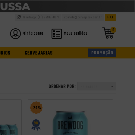
WhatsApp: (11) 94937-0371
contato@cervejabox.com.br
F.A.Q
0
Minha conta
Meus pedidos
ÓRIOS
CERVEJARIAS
PROMOÇÃO
ORDENAR POR:
Selecione
- 24%
98