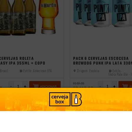
cia
CERVEJAS ROLETA
PACK 6 CERVEJAS ESCOCESA
ASY IPA 355ML + COPO
BREWDOG PUNK IPA LATA 330
Brasil
Estilo:
American IPA
Origem:
Escócia
Estilo:
India Pale Ale - 
R$ 221,99
-
+
-
+
ADICIONAR
A
99
R$ 148,99
CLUBE
SÓCIO DO CLUBE
CONHEÇA O CLUBE
CONHEÇA O C
09
R$134,09