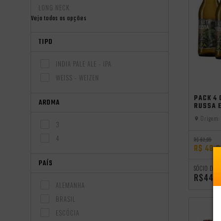
LONG NECK
Veja todas as opções
TIPO
INDIA PALE ALE - IPA
WEISS - WEIZEN
independên
PACK 4 
AROMA
RUSSA E
Origem:
3
4
R$ 62,99
R$ 48,
PAÍS
SÓCIO DO 
R$44,
ALEMANHA
BRASIL
ESCÓCIA