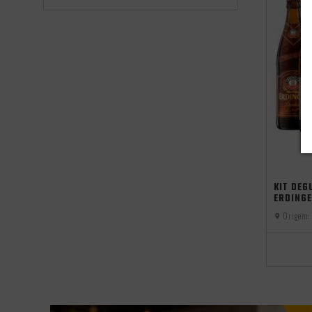
KIT DEG
ERDINGE
Origem: