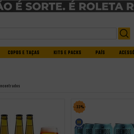
COPOS E TAÇAS
KITS E PACKS
PAÍS
ACESS
encontrados
- 33%
98