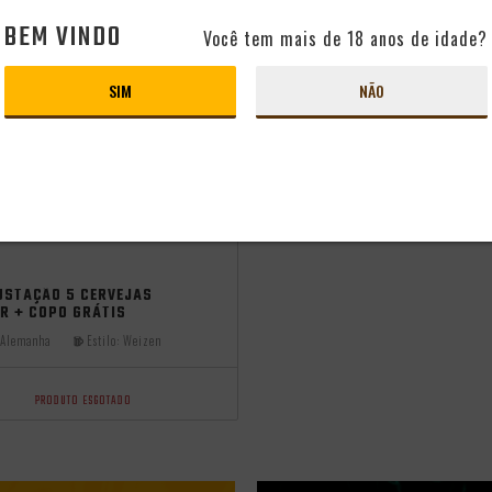
BEM VINDO
Você tem mais de 18 anos de idade?
SIM
NÃO
USTAÇÃO 5 CERVEJAS
R + COPO GRÁTIS
Alemanha
Estilo:
Weizen
PRODUTO ESGOTADO