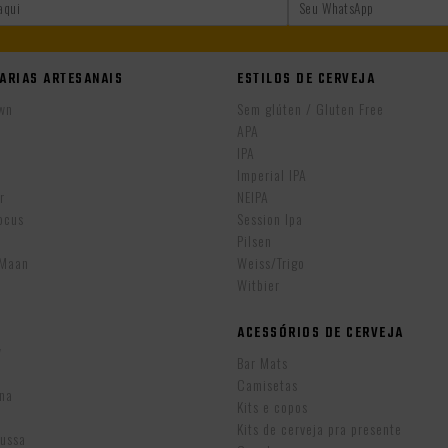
ARIAS ARTESANAIS
ESTILOS DE CERVEJA
wn
Sem glúten / Gluten Free
APA
IPA
r
Imperial IPA
r
NEIPA
ocus
Session Ipa
Pilsen
eMaan
Weiss/Trigo
Witbier
ACESSÓRIOS DE CERVEJA
w
Bar Mats
Camisetas
ina
Kits e copos
Kits de cerveja pra presente
Russa