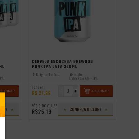
CERVEJA ESCOCESA BREWDOG
ML
PUNK IPA LATA 330ML
Origem:
Escócia
Estilo:
IPA
India Pale Ale - IPA
R$ 36,99
-
+
DICIONAR
ADICIONAR
R$ 27,99
SÓCIO DO CLUBE
LUBE
CONHEÇA O CLUBE
R$25,19