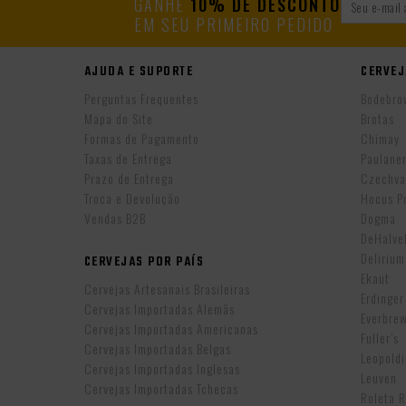
GANHE
10% DE DESCONTO
EM SEU PRIMEIRO PEDIDO
AJUDA E SUPORTE
CERVEJ
Perguntas Frequentes
Bodebro
Mapa do Site
Brotas
Formas de Pagamento
Chimay
Taxas de Entrega
Paulane
Prazo de Entrega
Czechva
Troca e Devolução
Hocus P
Vendas B2B
Dogma
DeHalv
Delirium
CERVEJAS POR PAÍS
Ekaut
Cervejas Artesanais Brasileiras
Erdinger
Cervejas Importadas Alemãs
Everbre
Cervejas Importadas Americanas
Fuller’s
Cervejas Importadas Belgas
Leopold
Cervejas Importadas Inglesas
Leuven
Cervejas Importadas Tchecas
Roleta 