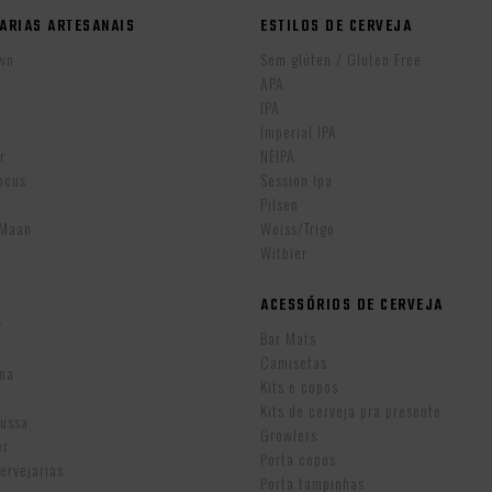
ARIAS ARTESANAIS
ESTILOS DE CERVEJA
wn
Sem glúten / Gluten Free
APA
IPA
r
Imperial IPA
r
NEIPA
ocus
Session Ipa
Pilsen
eMaan
Weiss/Trigo
Witbier
ACESSÓRIOS DE CERVEJA
w
Bar Mats
Camisetas
ina
Kits e copos
Kits de cerveja pra presente
Russa
Growlers
er
Porta copos
ervejarias
Porta tampinhas