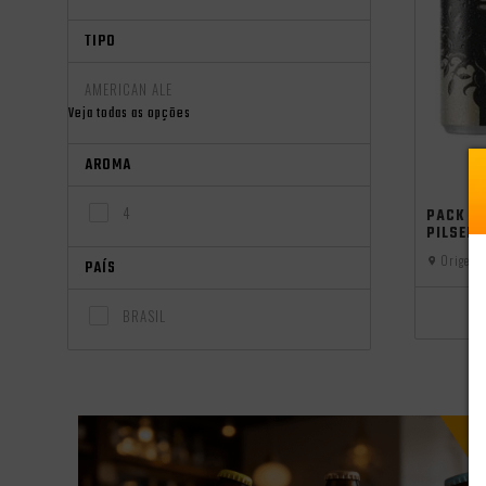
TIPO
AMERICAN ALE
Veja todas as opções
AROMA
independên
4
PACK 4
PILSEN
Origem:
PAÍS
BRASIL