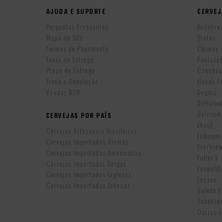
AJUDA E SUPORTE
CERVEJ
Perguntas Frequentes
Bodebro
Mapa do Site
Brotas
Formas de Pagamento
Chimay
Taxas de Entrega
Paulane
Prazo de Entrega
Czechva
Troca e Devolução
Hocus P
Vendas B2B
Dogma
DeHalv
Delirium
CERVEJAS POR PAÍS
Ekaut
Cervejas Artesanais Brasileiras
Erdinger
Cervejas Importadas Alemãs
Everbre
Cervejas Importadas Americanas
Fuller’s
Cervejas Importadas Belgas
Leopold
Cervejas Importadas Inglesas
Leuven
Cervejas Importadas Tchecas
Roleta 
Schneid
Outras c