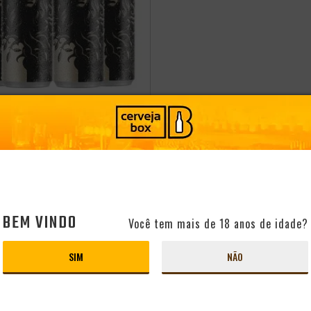
cia
 CERVEJAS DOGMA
 DRY LOW CARB 355ML
Brasil
Estilo:
American Pale Ale - APA
PRODUTO ESGOTADO
BEM VINDO
Você tem mais de 18 anos de idade?
SIM
NÃO