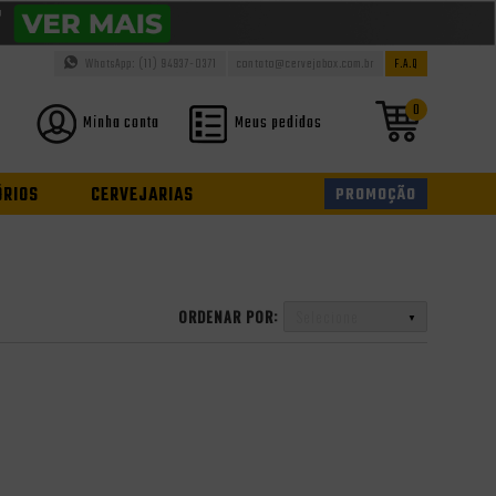
WhatsApp: (11) 94937-0371
contato@cervejabox.com.br
F.A.Q
0
Minha conta
Meus pedidos
ÓRIOS
CERVEJARIAS
PROMOÇÃO
ORDENAR POR:
Selecione