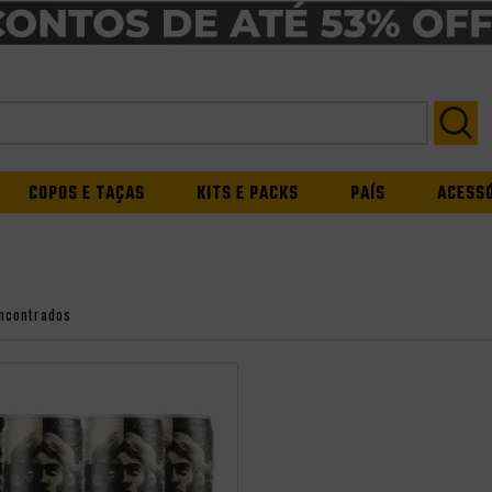
COPOS E TAÇAS
KITS E PACKS
PAÍS
ACESS
ncontrados