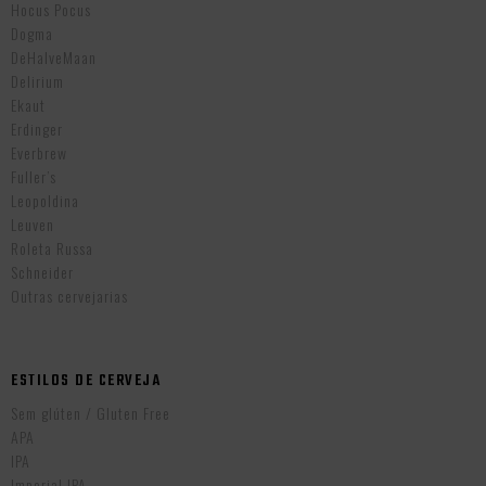
Hocus Pocus
Dogma
DeHalveMaan
Delirium
Ekaut
Erdinger
Everbrew
Fuller’s
Leopoldina
Leuven
Roleta Russa
Schneider
Outras cervejarias
ESTILOS DE CERVEJA
Sem glúten / Gluten Free
APA
IPA
Imperial IPA