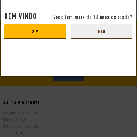
BEM VINDO
Você tem mais de 18 anos de idade?
GANHE
10% DE DESCONTO
SIM
NÃO
EM SEU PRIMEIRO PEDIDO
CADASTRAR
AJUDA E SUPORTE
Perguntas Frequentes
Mapa do Site
Formas de Pagamento
Taxas de Entrega