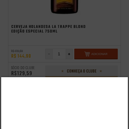
CERVEJA HOLANDESA LA TRAPPE BLOND
EDIÇÃO ESPECIAL 750ML
R$ 178,98
-
+
ADICIONAR
R$ 144,98
SÓCIO DO CLUBE
CONHEÇA O CLUBE
R$129,59