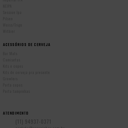
NEIPA
Session Ipa
Pilsen
Weiss/Trigo
Witbier
ACESSÓRIOS DE CERVEJA
Bar Mats
Camisetas
Kits e copos
Kits de cerveja pra presente
Growlers
Porta copos
Porta tampinhas
ATENDIMENTO
(11) 94937-0371
contato@cervejabox.com.br