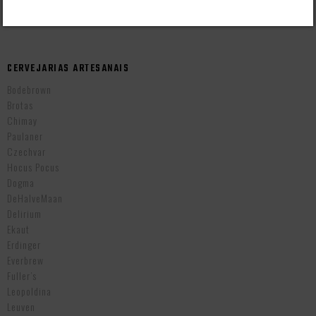
Cervejas Importadas Tchecas
CERVEJARIAS ARTESANAIS
Bodebrown
Brotas
Chimay
Paulaner
Czechvar
Hocus Pocus
Dogma
DeHalveMaan
Delirium
Ekaut
Erdinger
Everbrew
Fuller’s
Leopoldina
Leuven