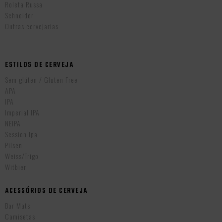
Roleta Russa
Schneider
Outras cervejarias
ESTILOS DE CERVEJA
Sem glúten / Gluten Free
APA
IPA
Imperial IPA
NEIPA
Session Ipa
Pilsen
Weiss/Trigo
Witbier
ACESSÓRIOS DE CERVEJA
Bar Mats
Camisetas