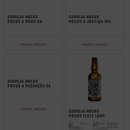
CERVEJA HOCUS
CERVEJA HOCUS
POCUS A RODA DA
POCUS A JUSTIÇA IPA
FORTUNA IPA 473ML
473ML
PRODUTO ESGOTADO
PRODUTO ESGOTADO
CERVEJA HOCUS
POCUS A REDENÇÃO DE
ARJUNA SKUNK WC
IPA 473ML
Seleção MAI25
PRODUTO ESGOTADO
CERVEJA HOCUS
POCUS FLUTE LOOP
BELGIAN ALE 500ML
Brasil
Estilo:
Belgian
Origem:
Pale Ale