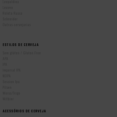
Leopoldina
Leuven
Roleta Russa
Schneider
Outras cervejarias
ESTILOS DE CERVEJA
Sem glúten / Gluten Free
APA
IPA
Imperial IPA
NEIPA
Session Ipa
Pilsen
Weiss/Trigo
Witbier
ACESSÓRIOS DE CERVEJA