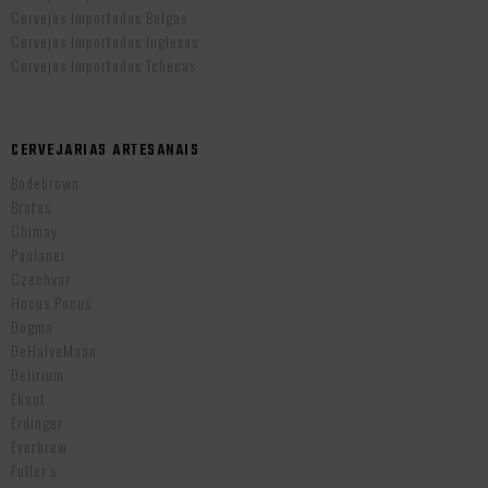
Cervejas Importadas Belgas
Cervejas Importadas Inglesas
Cervejas Importadas Tchecas
CERVEJARIAS ARTESANAIS
Bodebrown
Brotas
Chimay
Paulaner
Czechvar
Hocus Pocus
Dogma
DeHalveMaan
Delirium
Ekaut
Erdinger
Everbrew
Fuller’s