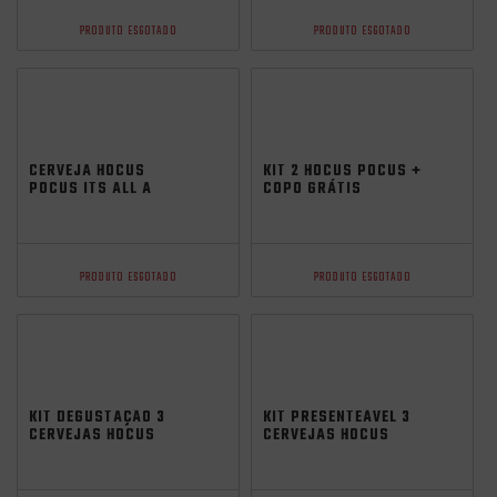
PRODUTO ESGOTADO
PRODUTO ESGOTADO
CERVEJA HOCUS
KIT 2 HOCUS POCUS +
POCUS ITS ALL A
COPO GRÁTIS
GAME HAZY IPA 473ML
PRODUTO ESGOTADO
PRODUTO ESGOTADO
KIT DEGUSTAÇÃO 3
KIT PRESENTEÁVEL 3
CERVEJAS HOCUS
CERVEJAS HOCUS
POCUS + COPO
POCUS
GRÁTIS