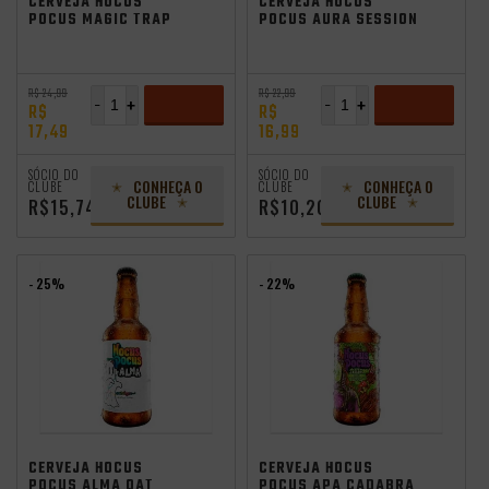
CERVEJA HOCUS
CERVEJA HOCUS
POCUS MAGIC TRAP
POCUS AURA SESSION
350ML
HAZY IPA 350ML
R$ 24,99
R$ 22,99
-
+
-
+
R$
R$
17,49
16,99
ADICIONAR
ADICIONAR
SÓCIO DO
SÓCIO DO
CONHEÇA O
CONHEÇA O
CLUBE
CLUBE
CLUBE
CLUBE
R$15,74
R$10,20
- 25%
- 22%
independência
Saldão de Verão
independência
CERVEJA HOCUS
CERVEJA HOCUS
POCUS ALMA OAT
POCUS APA CADABRA