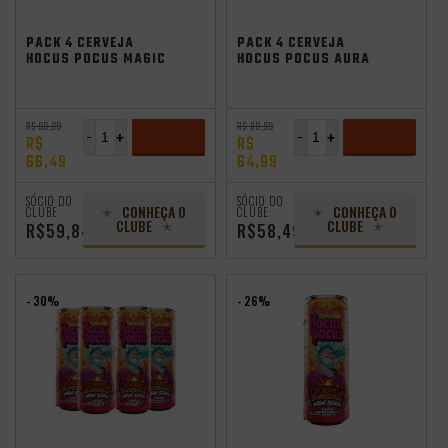
Saldão de Verão
PACK 4 CERVEJA
PACK 4 CERVEJA
HOCUS POCUS MAGIC
HOCUS POCUS AURA
TRAP 350ML
SESSION HAZY IPA
350ML
R$ 99,99
R$ 89,99
-
+
-
+
R$
R$
66,49
64,99
ADICIONAR
ADICIONAR
SÓCIO DO
SÓCIO DO
CONHEÇA O
CONHEÇA O
CLUBE
CLUBE
CLUBE
CLUBE
R$59,84
R$58,49
- 30%
- 26%