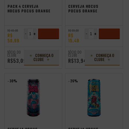
Saldão de Verão
PACK 4 CERVEJA
CERVEJA HOCUS
HOCUS POCUS ORANGE
POCUS ORANGE
SUNSHINE 350ML
SUNSHINE 350ML
R$ 83,99
R$ 20,99
-
+
-
+
R$
R$
58,99
15,49
ADICIONAR
ADICIONAR
SÓCIO DO
SÓCIO DO
CONHEÇA O
CONHEÇA O
CLUBE
CLUBE
CLUBE
CLUBE
R$53,09
R$13,94
- 30%
- 26%