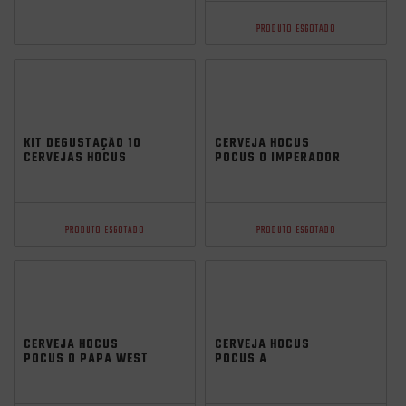
PRODUTO ESGOTADO
KIT DEGUSTAÇÃO 10
CERVEJA HOCUS
CERVEJAS HOCUS
POCUS O IMPERADOR
POCUS + COPO
BRAZILIAN NEIPA
GRÁTIS
473ML
PRODUTO ESGOTADO
PRODUTO ESGOTADO
CERVEJA HOCUS
CERVEJA HOCUS
POCUS O PAPA WEST
POCUS A
COAST IPA 473ML
SACERDOTISA NEIPA
473ML