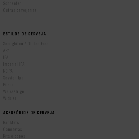
Schneider
Outras cervejarias
ESTILOS DE CERVEJA
Sem glúten / Gluten Free
APA
IPA
Imperial IPA
NEIPA
Session Ipa
Pilsen
Weiss/Trigo
Witbier
ACESSÓRIOS DE CERVEJA
Bar Mats
Camisetas
Kits e copos