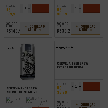
R$ 225,99
R$ 44,99
-
+
-
+
R$
R$
159,99
36,99
ADICIONAR
ADICIONAR
SÓCIO DO
SÓCIO DO
CONHEÇA O
CONHEÇA O
CLUBE
CLUBE
CLUBE
CLUBE
R$143,99
R$33,29
independência
- 20%
- 19%
CERVEJA EVERBREW
EVERDANK NEIPA
473ML VL
independência
R$ 47,99
-
+
R$
CERVEJA EVERBREW
38,99
CHECK THE MEANING
NEIPA 473ML VL
ADICIONAR
Brasil
Estilo:
New
Origem:
England
SÓCIO DO
CONHEÇA O
IPA -
CLUBE
CLUBE
NEIPA