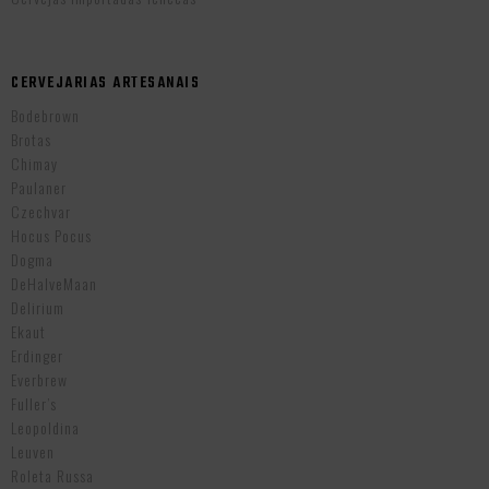
CERVEJARIAS ARTESANAIS
Bodebrown
Brotas
Chimay
Paulaner
Czechvar
Hocus Pocus
Dogma
DeHalveMaan
Delirium
Ekaut
Erdinger
Everbrew
Fuller’s
Leopoldina
Leuven
Roleta Russa