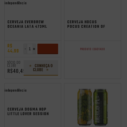
independência
CERVEJA EVERBREW
CERVEJA HOCUS
OCEANIA LATA 473ML
POCUS CREATION OF
VL
WORLDS WEST COAST
IPA 473ML
R$
-
+
PRODUTO ESGOTADO
44,99
ADICIONAR
SÓCIO DO
CONHEÇA O
CLUBE
CLUBE
R$40,49
independência
CERVEJA DOGMA HOP
LITTLE LOVER SESSION
IPA 473ML