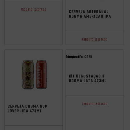
independência
PRODUTO ESGOTADO
CERVEJA ARTESANAL
DOGMA AMERICAN IPA
473ML
PRODUTO ESGOTADO
Promocoes
Aniversario
independência
oktoberfest 2025
KIT DEGUSTAÇÃO 3
DOGMA LATA 473ML
independência
PRODUTO ESGOTADO
CERVEJA DOGMA HOP
LOVER IIPA 473ML