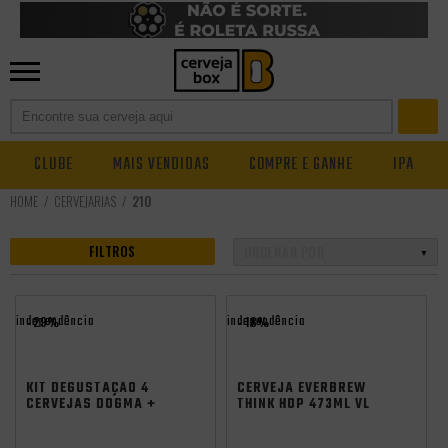
CLUBE
MAIS VENDIDAS
COMPRE E GANHE
IPA
CERVEJARIAS
210
FILTROS
independência
independência
- 29%
- 18%
KIT DEGUSTAÇÃO 4
CERVEJA EVERBREW
CERVEJAS DOGMA +
THINK HOP 473ML VL
COPO