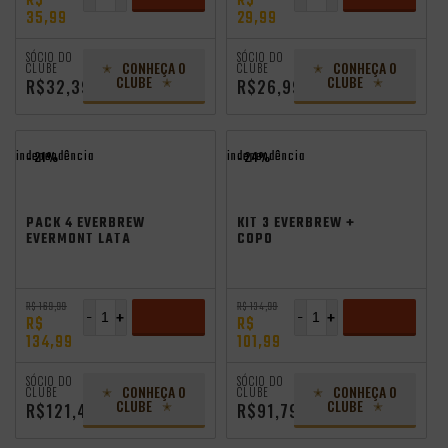
R$
R$
35,99
29,99
ADICIONAR
ADICIONAR
SÓCIO DO
SÓCIO DO
CONHEÇA O
CONHEÇA O
CLUBE
CLUBE
CLUBE
CLUBE
R$32,39
R$26,99
independência
independência
- 21%
- 24%
PACK 4 EVERBREW
KIT 3 EVERBREW +
EVERMONT LATA
COPO
473ML VL
R$ 169,99
R$ 134,99
-
+
-
+
R$
R$
134,99
101,99
ADICIONAR
ADICIONAR
SÓCIO DO
SÓCIO DO
CONHEÇA O
CONHEÇA O
CLUBE
CLUBE
CLUBE
CLUBE
R$121,49
R$91,79