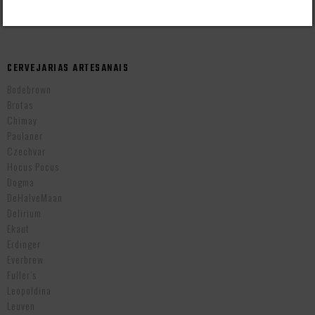
Cervejas Importadas Tchecas
CERVEJARIAS ARTESANAIS
Bodebrown
Brotas
Chimay
Paulaner
Czechvar
Hocus Pocus
Dogma
DeHalveMaan
Delirium
Ekaut
Erdinger
Everbrew
Fuller’s
Leopoldina
Leuven