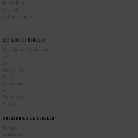
Roleta Russa
Schneider
Outras cervejarias
ESTILOS DE CERVEJA
Sem glúten / Gluten Free
APA
IPA
Imperial IPA
NEIPA
Session Ipa
Pilsen
Weiss/Trigo
Witbier
ACESSÓRIOS DE CERVEJA
Bar Mats
Camisetas