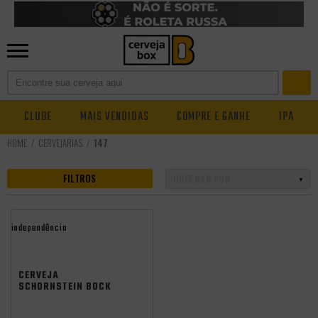
CLUBE
MAIS VENDIDAS
COMPRE E GANHE
IPA
CERVEJARIAS
147
FILTROS
independência
83
CERVEJA
SCHORNSTEIN BOCK
500ML